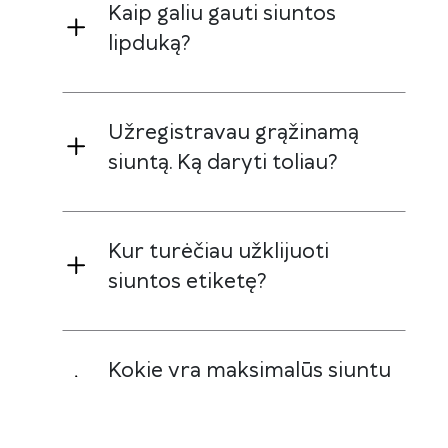
Kaip galiu gauti siuntos
lipduką?
Užregistravau grąžinamą
siuntą. Ką daryti toliau?
Kur turėčiau užklijuoti
siuntos etiketę?
Kokie yra maksimalūs siuntų
išmatavimai bei svoris?