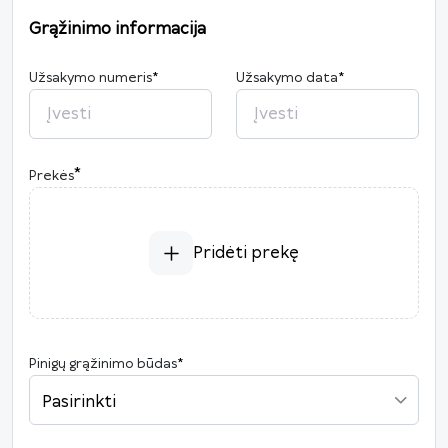
Grąžinimo informacija
Užsakymo numeris
*
Užsakymo data
*
2026
*
Prekės
P
A
T
K
Pn
Š
S
27
28
29
30
31
1
2
3
4
5
6
7
8
9
Pridėti prekę
10
11
12
13
14
15
16
17
18
19
20
21
22
23
24
25
26
27
28
29
30
Pinigų grąžinimo būdas
*
31
1
2
3
4
5
6
Pasirinkti
Šiandien
Išvalyti
Uždaryti