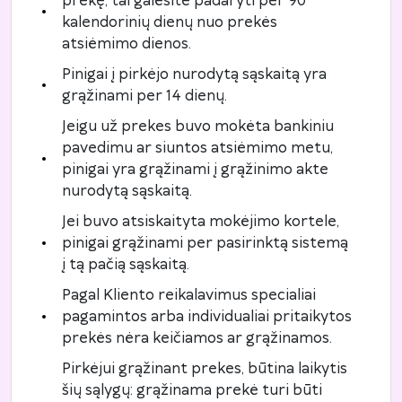
prekę, tai galėsite padaryti per 90
kalendorinių dienų nuo prekės
atsiėmimo dienos.
Pinigai į pirkėjo nurodytą sąskaitą yra
grąžinami per 14 dienų.
Jeigu už prekes buvo mokėta bankiniu
pavedimu ar siuntos atsiėmimo metu,
pinigai yra grąžinami į grąžinimo akte
nurodytą sąskaitą.
Jei buvo atsiskaityta mokėjimo kortele,
pinigai grąžinami per pasirinktą sistemą
į tą pačią sąskaitą.
Pagal Kliento reikalavimus specialiai
pagamintos arba individualiai pritaikytos
prekės nėra keičiamos ar grąžinamos.
Pirkėjui grąžinant prekes, būtina laikytis
šių sąlygų: grąžinama prekė turi būti