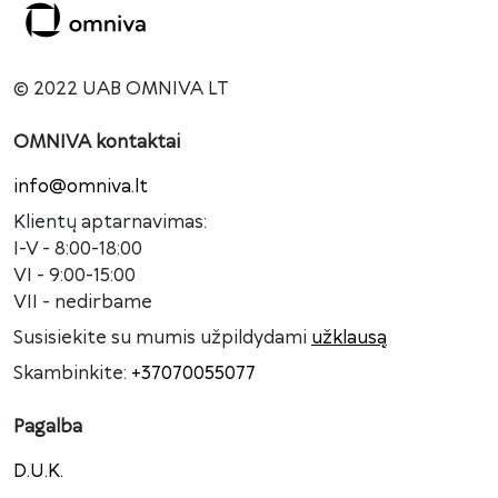
© 2022 UAB OMNIVA LT
OMNIVA kontaktai
info@omniva.lt
Klientų aptarnavimas:
I-V - 8:00-18:00
VI - 9:00-15:00
VII - nedirbame
Susisiekite su mumis užpildydami
užklausą
Skambinkite:
+37070055077
Pagalba
D.U.K.