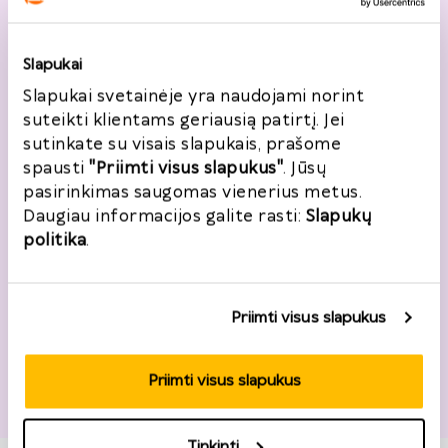
Vardas, pavardė
*
Slapukai
Slapukai svetainėje yra naudojami norint
suteikti klientams geriausią patirtį. Jei
Telefonas
*
sutinkate su visais slapukais, prašome
+370
spausti
"Priimti visus slapukus"
. Jūsų
pasirinkimas saugomas vienerius metus.
Daugiau informacijos galite rasti:
Slapukų
El. paštas
*
politika
.
Noriu registruotis
Priimti visus slapukus
Priimti visus slapukus
Adresas
Tinkinti