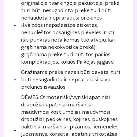
originalioje tvarkingoje pakuotėje; prekė
turi būti nesugadinta; prekė turi būti
nenaudota, nepraradusi prekinės
išvaizdos (nepažeistos etiketės,
nenuplėštos apsauginės plėvelės ir kt)
(šis punktas netaikomas tuo atveju, kai
grąžinama nekokybiška prekė);
grąžinama prekė turi būti tos pačios
komplektacijos, kokios Pirkėjas ją gavo.
Grąžinama prekė negali būti dėvėta, turi
būti nesugadinta ir nepraradusi savo
prekinės išvaizdos
DĖMESIO: moteriški/vyriški apatiniai
drabužiai, apatiniai marškiniai,
maudymosi kostiumėliai, maudymosi
drabužiai, pėdkelnės, kojinės, puskojinės,
naktiniai marškiniai, pižamos, liemenėlės,
juosmenys, korsetai, apatinis trikotažas