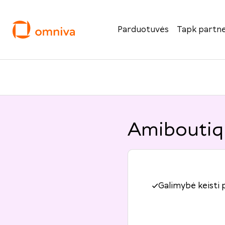
Parduotuvės
Tapk partne
Amiboutiq
Galimybė keisti 