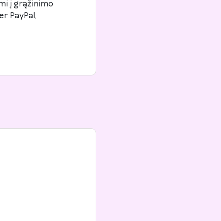
mi į grąžinimo
er PayPal,