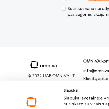
Sutinku mano nurodyt
paslaugomis, akcijom
OMNIVA kont
info@omniva.
© 2022 UAB OMNIVA LT
Klientų apta
I-V - 8:00-18:
VI - 9:00-15:0
Slapukai
VII - nedirb
Slapukai svetainėje yr
Susisiekite 
sutinkate su visais sl