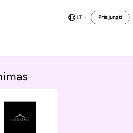
LT
Prisijungti
nimas