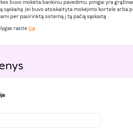
ekes buvo mokėta bankiniu pavedimu, pinigai yra grąžina
 sąskaitą. Jei buvo atsiskaityta mokėjimo kortele arba p
nami per pasirinktą sistemą į tą pačią sąskaitą
lygas rasite
čia
enys
ja