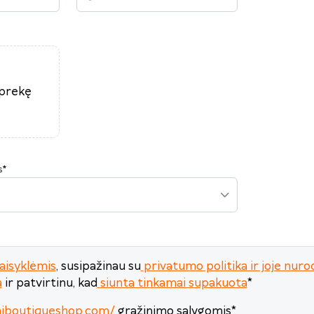
P
A
T
K
Pn
Š
S
27
28
29
30
31
1
2
3
4
5
6
7
8
9
10
11
12
13
14
15
16
17
18
19
20
21
22
23
 prekę
24
25
26
27
28
29
30
31
1
2
3
4
5
6
s
*
Šiandien
Išvalyti
Uždaryti
aisyklėmis
, susipažinau su
privatumo politika ir joje n
a
ir patvirtinu, kad
siunta tinkamai supakuota
*
miboutiqueshop.com/
grąžinimo sąlygomis
*