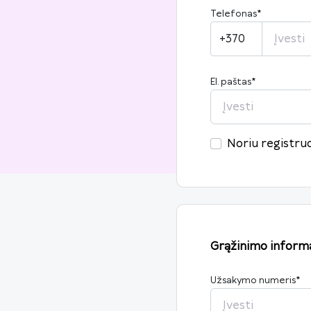
Telefonas
*
+370
El. paštas
*
Noriu registruo
Grąžinimo informa
Užsakymo numeris
*