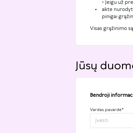
• Jeigu už pr
akte nurodytą
pinigai grąži
Visas grąžinimo są
Jūsų duom
Bendroji informaci
Vardas, pavardė
*