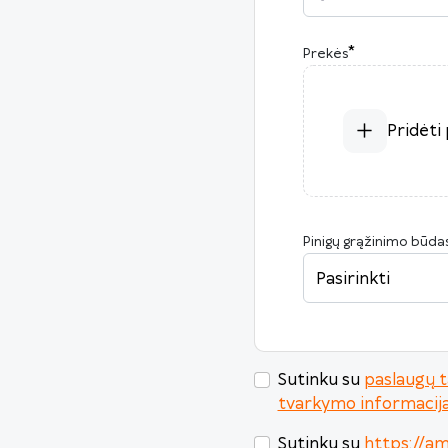
*
Prekės
Pridėti
Pinigų grąžinimo būda
Pasirinkti
Sutinku su
paslaugų t
tvarkymo informacij
Sutinku su
https://a