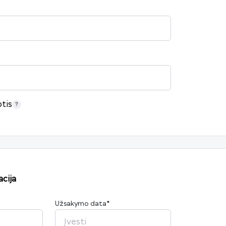
tis
cija
Užsakymo data
*
2026