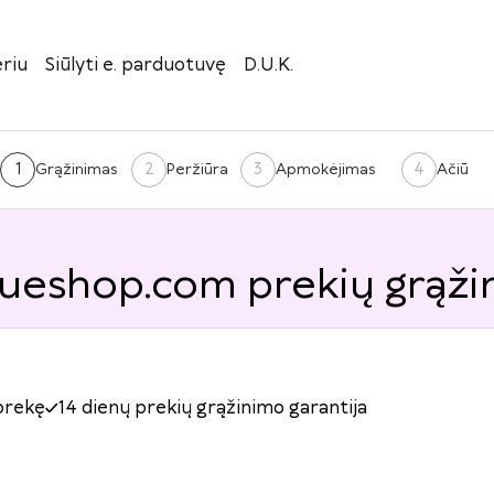
riu
Siūlyti e. parduotuvę
D.U.K.
1
2
3
4
Grąžinimas
Peržiūra
Apmokėjimas
Ačiū
ueshop.com prekių grąži
prekę
14 dienų prekių grąžinimo garantija