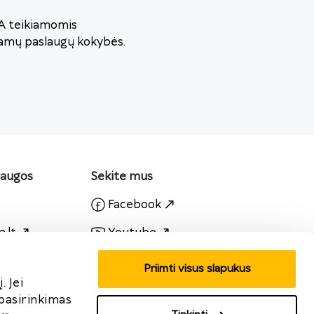
VA teikiamomis
iamų paslaugų kokybės.
laugos
Sekite mus
Facebook
.lt
Youtube
.omniva.lt
Instagram
Priimti visus slapukus
. Jei
Linkedin
 pasirinkimas