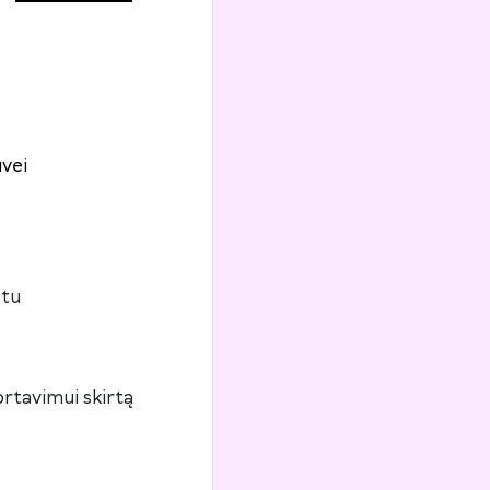
vei
štu
rtavimui skirtą