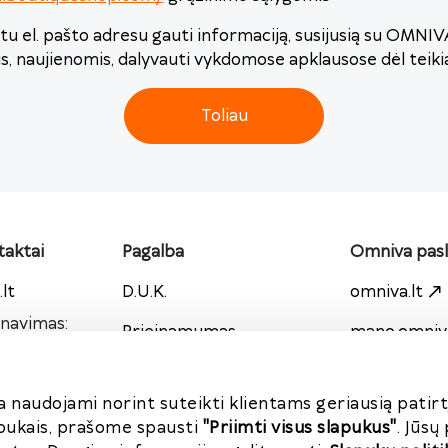
u el. pašto adresu gauti informaciją, susijusią su OMNI
is, naujienomis, dalyvauti vykdomose apklausose dėl teik
Toliau
aktai
Pagalba
Omniva pas
lt
D.U.K.
omniva.lt
rnavimas:
Prieinamumas
mano.omniva
00
0
Privatumo politika
tarptautines
ame
a naudojami norint suteikti klientams geriausią patirtį
Paslaugų teikimo sąlygos
su mumis
apukais, prašome spausti
"Priimti visus slapukus"
. Jūsų