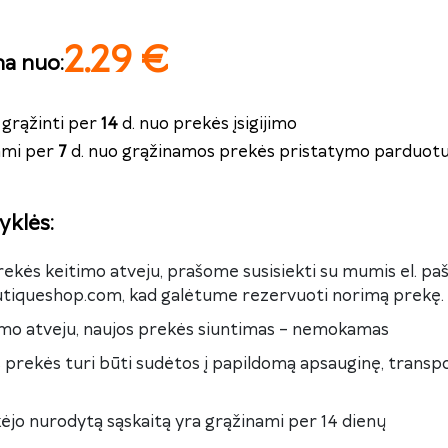
2.29
€
na nuo
:
grąžinti per
14
d. nuo prekės įsigijimo
nami per
7
d. nuo grąžinamos prekės pristatymo parduotu
yklės
:
rekės keitimo atveju, prašome susisiekti su mumis el. pa
iqueshop.com, kad galėtume rezervuoti norimą prekę.
timo atveju, naujos prekės siuntimas – nemokamas
 prekės turi būti sudėtos į papildomą apsauginę, transpo
irkėjo nurodytą sąskaitą yra grąžinami per 14 dienų