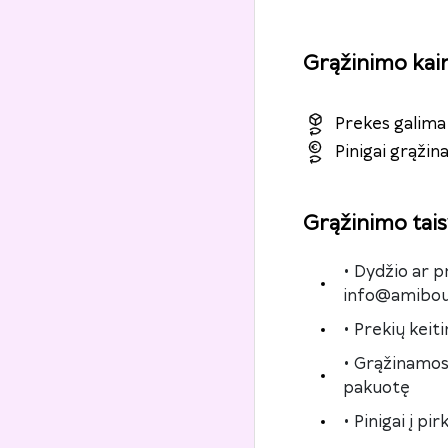
Grąžinimo kai
Prekes galima 
Pinigai grąži
Grąžinimo tais
• Dydžio ar p
info@amibout
• Prekių kei
• Grąžinamos
pakuotę
• Pinigai į p