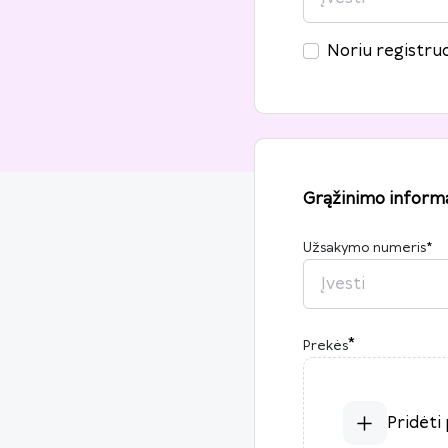
Noriu registruo
Grąžinimo informa
Užsakymo numeris
*
*
Prekės
Pridėti