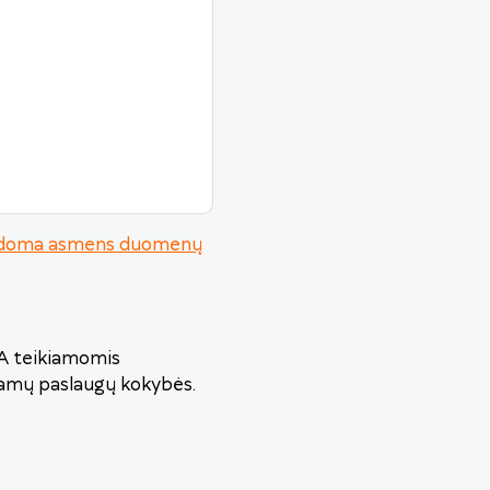
urodoma asmens duomenų
VA teikiamomis
iamų paslaugų kokybės.