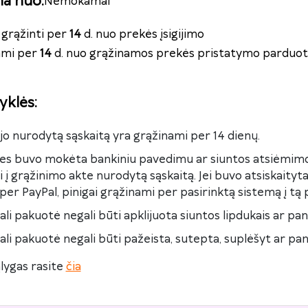
na nuo
:
Nemokamai
grąžinti per
14
d. nuo prekės įsigijimo
nami per
14
d. nuo grąžinamos prekės pristatymo parduot
yklės
:
kėjo nurodytą sąskaitą yra grąžinami per 14 dienų.
kes buvo mokėta bankiniu pavedimu ar siuntos atsiėmimo
 į grąžinimo akte nurodytą sąskaitą. Jei buvo atsiskaity
per PayPal, pinigai grąžinami per pasirinktą sistemą į tą 
ali pakuotė negali būti apklijuota siuntos lipdukais ar pan
ali pakuotė negali būti pažeista, sutepta, suplėšyt ar pan
lygas rasite
čia