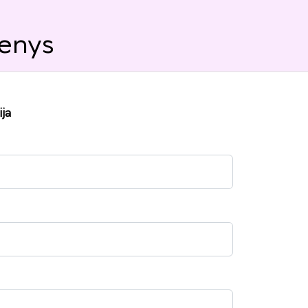
enys
ja