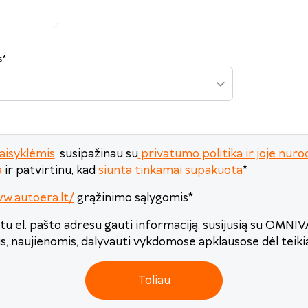
24
25
26
27
28
29
30
31
1
2
3
4
5
6
s
*
Šiandien
Išvalyti
Uždaryti
aisyklėmis
, susipažinau su
privatumo politika ir joje n
a
ir patvirtinu, kad
siunta tinkamai supakuota
*
w.autoera.lt/
grąžinimo sąlygomis
*
u el. pašto adresu gauti informaciją, susijusią su OMNI
is, naujienomis, dalyvauti vykdomose apklausose dėl teik
Toliau