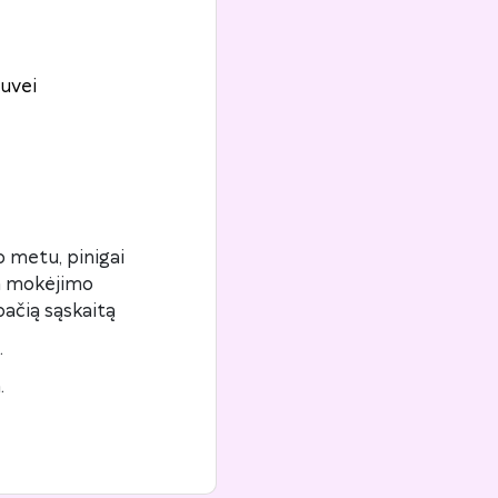
uvei
 metu, pinigai
ta mokėjimo
pačią sąskaitą
.
.