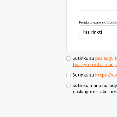
Pinigų grąžinimo būda
Pasirinkti
Sutinku su
paslaugų t
tvarkymo informacij
Sutinku su
https://ww
Sutinku mano nurodyt
paslaugomis, akcijom