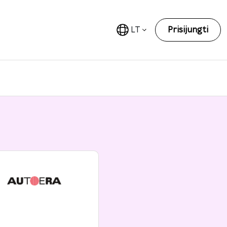
LT
Prisijungti