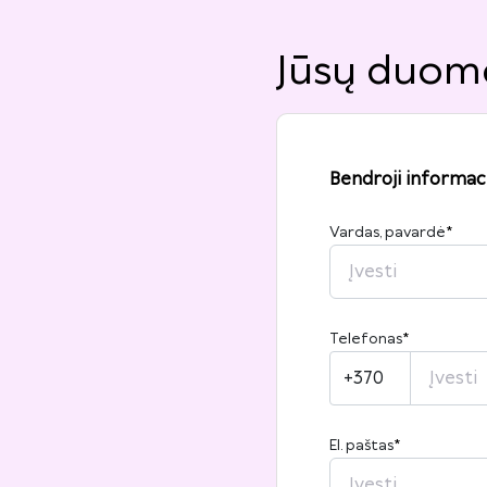
Jūsų duom
Bendroji informaci
Vardas, pavardė
*
Telefonas
*
+370
El. paštas
*