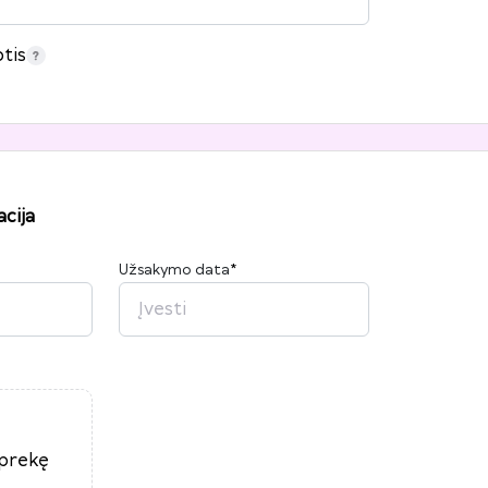
tis
cija
Užsakymo data
*
2026
P
A
T
K
Pn
Š
S
27
28
29
30
31
1
2
3
4
5
6
7
8
9
10
11
12
13
14
15
16
17
18
19
20
21
22
23
 prekę