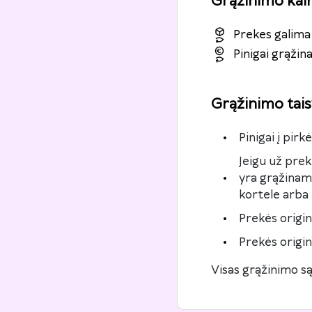
Grąžinimo kai
Prekes galima 
Pinigai grąži
Grąžinimo tais
Pinigai į pir
Jeigu už pre
yra grąžinami
kortele arba 
Prekės origin
Prekės origin
Visas grąžinimo są