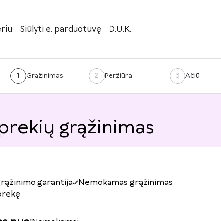
riu
Siūlyti e. parduotuvę
D.U.K.
1
2
3
Grąžinimas
Peržiūra
Ačiū
 prekių grąžinimas
grąžinimo garantija
Nemokamas grąžinimas
prekę