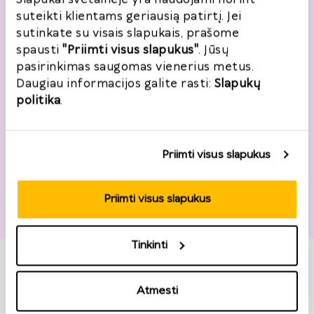
Miestas
*
suteikti klientams geriausią patirtį. Jei
sutinkate su visais slapukais, prašome
spausti
"Priimti visus slapukus"
. Jūsų
pasirinkimas saugomas vienerius metus.
Pašto kodas
*
Daugiau informacijos galite rasti:
Slapukų
politika
.
Priimti visus slapukus
Grąžinimo informacija
Priimti visus slapukus
Užsakymo numeris
*
Užsakymo data
*
Tinkinti
2026
*
Prekės
Atmesti
P
A
T
K
Pn
Š
S
27
28
29
30
31
1
2