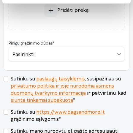
3
4
5
6
7
8
9
Pridėti prekę
10
11
12
13
14
15
16
17
18
19
20
21
22
23
24
25
26
27
28
29
30
Pinigų grąžinimo būdas
*
31
1
2
3
4
5
6
Pasirinkti
Šiandien
Išvalyti
Uždaryti
Sutinku su
paslaugų taisyklėmis
, susipažinau su
privatumo politika ir joje nurodoma asmens
duomenų tvarkymo informacija
ir patvirtinu, kad
siunta tinkamai supakuota
*
Sutinku su
https://www.bagsandmore.lt
grąžinimo sąlygomis
*
Sutinku mano nurodytu el. pašto adresu gauti