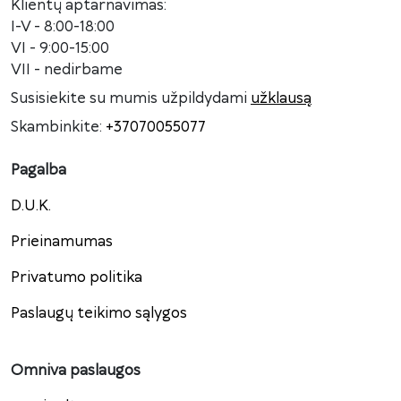
Klientų aptarnavimas:
I-V - 8:00-18:00
VI - 9:00-15:00
VII - nedirbame
Susisiekite su mumis užpildydami
užklausą
Skambinkite:
+37070055077
Pagalba
D.U.K.
Prieinamumas
Privatumo politika
Paslaugų teikimo sąlygos
Omniva paslaugos