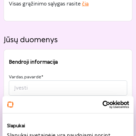
Visas grąžinimo sąlygas rasite
čia
Jūsų duomenys
Bendroji informacija
Vardas, pavardė
*
Telefonas
*
+370
Slapukai
Slapukai svetainėje yra naudojami norint