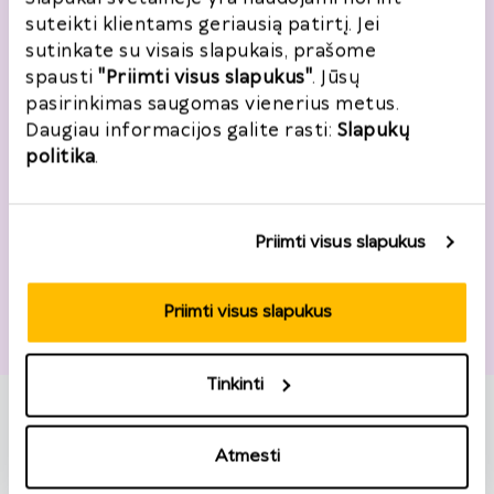
El. paštas
*
suteikti klientams geriausią patirtį. Jei
sutinkate su visais slapukais, prašome
spausti
"Priimti visus slapukus"
. Jūsų
Noriu registruotis
pasirinkimas saugomas vienerius metus.
Daugiau informacijos galite rasti:
Slapukų
politika
.
Adresas
Priimti visus slapukus
Šalis
*
Priimti visus slapukus
Lietuva
Tinkinti
Gatvė, namo nr.
*
Atmesti