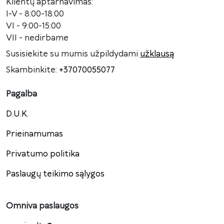
Klientų aptarnavimas:
I-V - 8:00-18:00
VI - 9:00-15:00
VII - nedirbame
Susisiekite su mumis užpildydami
užklausą
Skambinkite:
+37070055077
Pagalba
D.U.K.
Prieinamumas
Privatumo politika
Paslaugų teikimo sąlygos
Omniva paslaugos