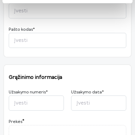
Miestas
*
Pašto kodas
*
Grąžinimo informacija
Užsakymo numeris
*
Užsakymo data
*
2026
*
Prekės
P
A
T
K
Pn
Š
S
27
28
29
30
31
1
2