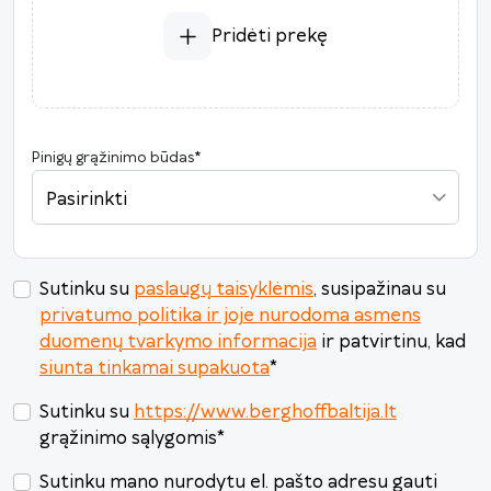
3
4
5
6
7
8
9
Pridėti prekę
10
11
12
13
14
15
16
17
18
19
20
21
22
23
24
25
26
27
28
29
30
Pinigų grąžinimo būdas
*
31
1
2
3
4
5
6
Pasirinkti
Šiandien
Išvalyti
Uždaryti
Sutinku su
paslaugų taisyklėmis
, susipažinau su
privatumo politika ir joje nurodoma asmens
duomenų tvarkymo informacija
ir patvirtinu, kad
siunta tinkamai supakuota
*
Sutinku su
https://www.berghoffbaltija.lt
grąžinimo sąlygomis
*
Sutinku mano nurodytu el. pašto adresu gauti