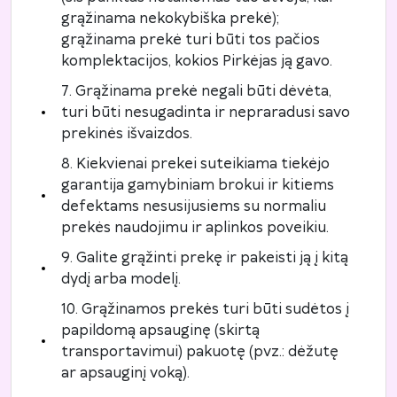
grąžinama nekokybiška prekė);
grąžinama prekė turi būti tos pačios
komplektacijos, kokios Pirkėjas ją gavo.
7. Grąžinama prekė negali būti dėvėta,
turi būti nesugadinta ir nepraradusi savo
prekinės išvaizdos.
8. Kiekvienai prekei suteikiama tiekėjo
garantija gamybiniam brokui ir kitiems
defektams nesusijusiems su normaliu
prekės naudojimu ir aplinkos poveikiu.
9. Galite grąžinti prekę ir pakeisti ją į kitą
dydį arba modelį.
10. Grąžinamos prekės turi būti sudėtos į
papildomą apsauginę (skirtą
transportavimui) pakuotę (pvz.: dėžutę
ar apsauginį voką).