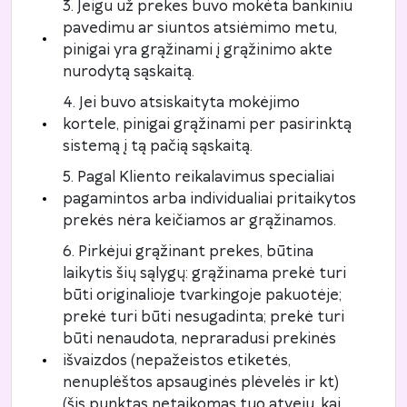
3. Jeigu už prekes buvo mokėta bankiniu
pavedimu ar siuntos atsiėmimo metu,
pinigai yra grąžinami į grąžinimo akte
nurodytą sąskaitą.
4. Jei buvo atsiskaityta mokėjimo
kortele, pinigai grąžinami per pasirinktą
sistemą į tą pačią sąskaitą.
5. Pagal Kliento reikalavimus specialiai
pagamintos arba individualiai pritaikytos
prekės nėra keičiamos ar grąžinamos.
6. Pirkėjui grąžinant prekes, būtina
laikytis šių sąlygų: grąžinama prekė turi
būti originalioje tvarkingoje pakuotėje;
prekė turi būti nesugadinta; prekė turi
būti nenaudota, nepraradusi prekinės
išvaizdos (nepažeistos etiketės,
nenuplėštos apsauginės plėvelės ir kt)
(šis punktas netaikomas tuo atveju, kai