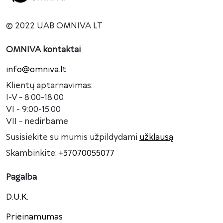
© 2022 UAB OMNIVA LT
OMNIVA kontaktai
info@omniva.lt
Klientų aptarnavimas:
I-V - 8:00-18:00
VI - 9:00-15:00
VII - nedirbame
Susisiekite su mumis užpildydami
užklausą
Skambinkite:
+37070055077
Pagalba
D.U.K.
Prieinamumas