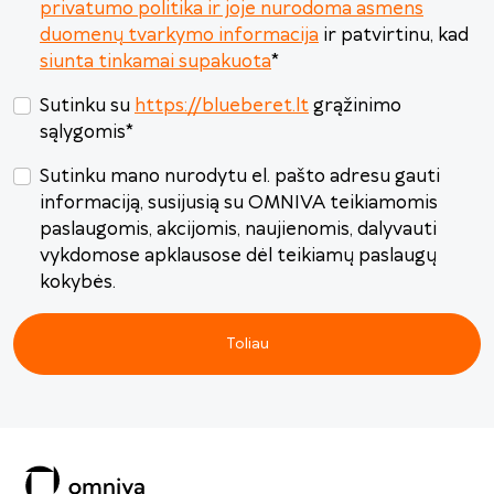
privatumo politika ir joje nurodoma asmens
Šiandien
Išvalyti
Uždaryti
duomenų tvarkymo informacija
ir patvirtinu, kad
siunta tinkamai supakuota
*
Sutinku su
https://blueberet.lt
grąžinimo
sąlygomis
*
Sutinku mano nurodytu el. pašto adresu gauti
informaciją, susijusią su OMNIVA teikiamomis
paslaugomis, akcijomis, naujienomis, dalyvauti
vykdomose apklausose dėl teikiamų paslaugų
kokybės.
Toliau