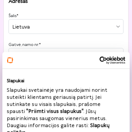
Adresas
Šalis
*
Lietuva
Gatvė, namo nr.
*
Miestas
*
Slapukai
Slapukai svetainėje yra naudojami norint
suteikti klientams geriausią patirtį. Jei
Pašto kodas
*
sutinkate su visais slapukais, prašome
spausti
"Priimti visus slapukus"
. Jūsų
pasirinkimas saugomas vienerius metus.
Daugiau informacijos galite rasti:
Slapukų