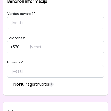
Bendroji informacija
Vardas, pavardė
*
Telefonas
*
+370
El. paštas
*
Noriu registruotis