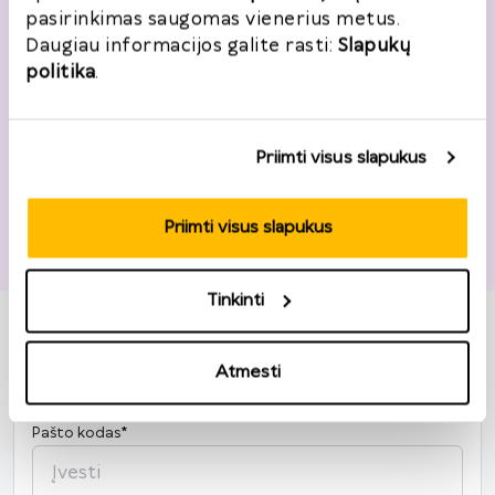
pasirinkimas saugomas vienerius metus.
Daugiau informacijos galite rasti:
Slapukų
Adresas
politika
.
Šalis
*
Lietuva
Priimti visus slapukus
Gatvė, namo nr.
*
Priimti visus slapukus
Tinkinti
Miestas
*
Atmesti
Pašto kodas
*