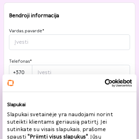
Bendroji informacija
Vardas, pavardė
*
Telefonas
*
+370
El. paštas
*
Slapukai
Slapukai svetainėje yra naudojami norint
Noriu registruotis
suteikti klientams geriausią patirtį. Jei
sutinkate su visais slapukais, prašome
spausti
"Priimti visus slapukus"
. Jūsų