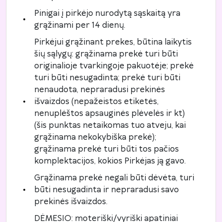
Pinigai į pirkėjo nurodytą sąskaitą yra
grąžinami per 14 dienų.
Pirkėjui grąžinant prekes, būtina laikytis
šių sąlygų: grąžinama prekė turi būti
originalioje tvarkingoje pakuotėje; prekė
turi būti nesugadinta; prekė turi būti
nenaudota, nepraradusi prekinės
išvaizdos (nepažeistos etiketės,
nenuplėštos apsauginės plėvelės ir kt)
(šis punktas netaikomas tuo atveju, kai
grąžinama nekokybiška prekė);
grąžinama prekė turi būti tos pačios
komplektacijos, kokios Pirkėjas ją gavo.
Grąžinama prekė negali būti dėvėta, turi
būti nesugadinta ir nepraradusi savo
prekinės išvaizdos.
DĖMESIO: moteriški/vyriški apatiniai