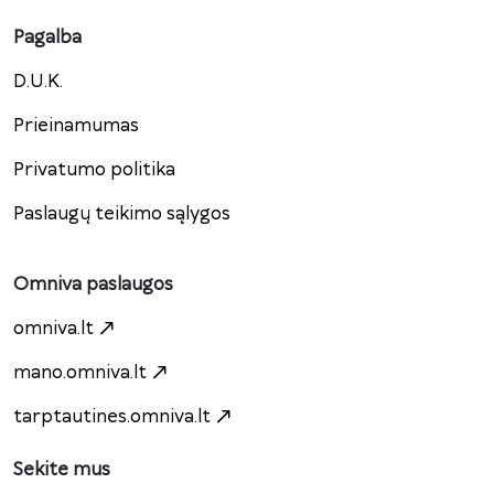
Pagalba
D.U.K.
Prieinamumas
Privatumo politika
Paslaugų teikimo sąlygos
Omniva paslaugos
omniva.lt
mano.omniva.lt
tarptautines.omniva.lt
Sekite mus