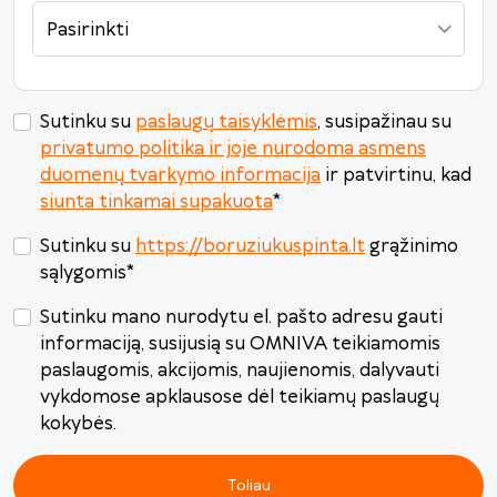
31
1
2
3
4
5
6
Pasirinkti
Šiandien
Išvalyti
Uždaryti
Sutinku su
paslaugų taisyklėmis
, susipažinau su
privatumo politika ir joje nurodoma asmens
duomenų tvarkymo informacija
ir patvirtinu, kad
siunta tinkamai supakuota
*
Sutinku su
https://boruziukuspinta.lt
grąžinimo
sąlygomis
*
Sutinku mano nurodytu el. pašto adresu gauti
informaciją, susijusią su OMNIVA teikiamomis
paslaugomis, akcijomis, naujienomis, dalyvauti
vykdomose apklausose dėl teikiamų paslaugų
kokybės.
Toliau