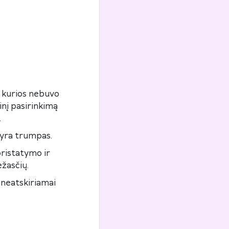
, kurios nebuvo
inį pasirinkimą
.
s yra trumpas.
ristatymo ir
ežasčių.
 neatskiriamai