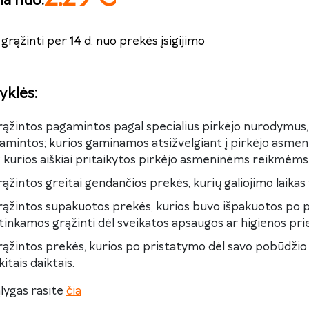
na nuo
:
grąžinti per
14
d. nuo prekės įsigijimo
yklės
:
grąžintos pagamintos pagal specialius pirkėjo nurodymus
amintos; kurios gaminamos atsižvelgiant į pirkėjo asmen
 kurios aiškiai pritaikytos pirkėjo asmeninėms reikmėms
rąžintos greitai gendančios prekės, kurių galiojimo laika
grąžintos supakuotos prekės, kurios buvo išpakuotos po p
tinkamos grąžinti dėl sveikatos apsaugos ar higienos pri
rąžintos prekės, kurios po pristatymo dėl savo pobūdžio
itais daiktais.
lygas rasite
čia