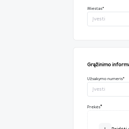
Miestas
*
Grąžinimo informa
Užsakymo numeris
*
*
Prekės