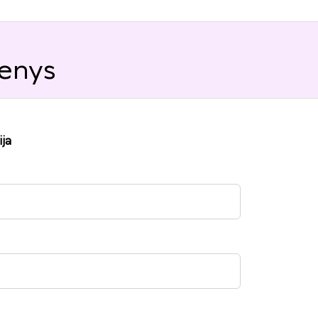
enys
ja