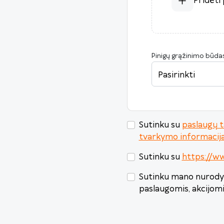
Pridėti
Pinigų grąžinimo būda
Pasirinkti
Sutinku su
paslaugų t
tvarkymo informacij
Sutinku su
https://ww
Sutinku mano nurodyt
paslaugomis, akcijom