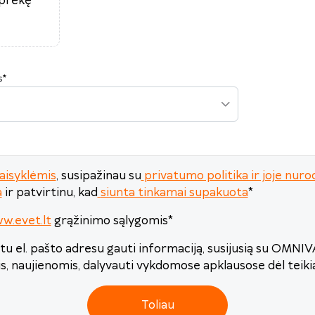
 prekę
24
25
26
27
28
29
30
31
1
2
3
4
5
6
s
*
Šiandien
Išvalyti
Uždaryti
aisyklėmis
, susipažinau su
privatumo politika ir joje n
a
ir patvirtinu, kad
siunta tinkamai supakuota
*
w.evet.lt
grąžinimo sąlygomis
*
u el. pašto adresu gauti informaciją, susijusią su OMNI
is, naujienomis, dalyvauti vykdomose apklausose dėl teik
Toliau