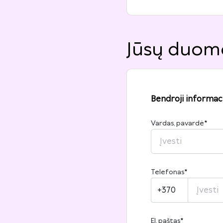
Jūsų duom
Bendroji informaci
Vardas, pavardė
*
Telefonas
*
+370
El. paštas
*