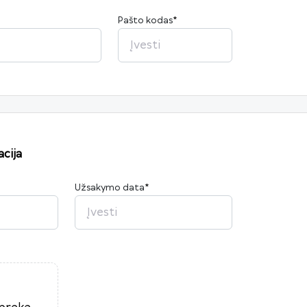
Pašto kodas
*
cija
Užsakymo data
*
2026
P
A
T
K
Pn
Š
S
27
28
29
30
31
1
2
3
4
5
6
7
8
9
10
11
12
13
14
15
16
17
18
19
20
21
22
23