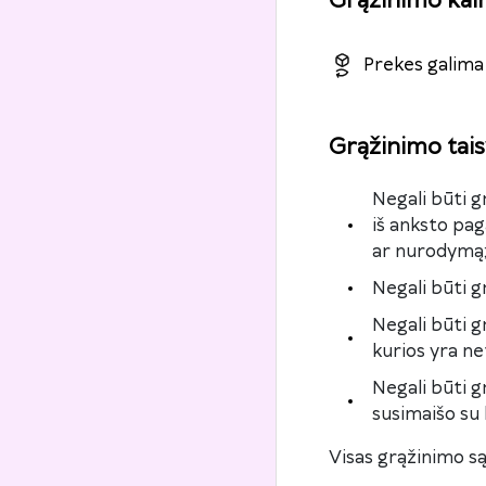
Grąžinimo kai
Prekes galima 
Grąžinimo tais
Negali būti 
iš anksto pag
ar nurodymą;
Negali būti g
Negali būti 
kurios yra ne
Negali būti g
susimaišo su k
Visas grąžinimo są