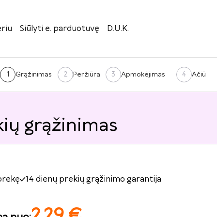
riu
Siūlyti e. parduotuvę
D.U.K.
1
2
3
4
Grąžinimas
Peržiūra
Apmokėjimas
Ačiū
kių grąžinimas
prekę
14 dienų prekių grąžinimo garantija
2.29
€