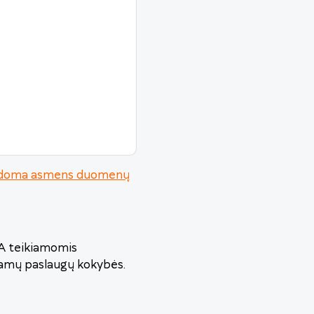
urodoma asmens duomenų
VA teikiamomis
iamų paslaugų kokybės.