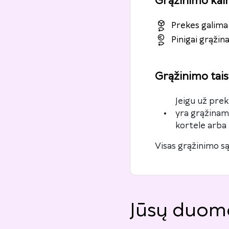
Grąžinimo kai
Prekes galima 
Pinigai grąži
Grąžinimo tais
Jeigu už pre
yra grąžinami
kortele arba 
Visas grąžinimo są
Jūsų duom