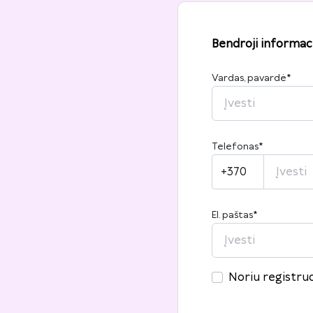
Bendroji informaci
Vardas, pavardė
*
Telefonas
*
+370
El. paštas
*
Noriu registruo