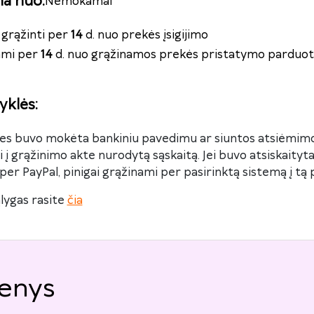
na nuo
:
Nemokamai
grąžinti per
14
d. nuo prekės įsigijimo
nami per
14
d. nuo grąžinamos prekės pristatymo parduot
yklės
:
kes buvo mokėta bankiniu pavedimu ar siuntos atsiėmimo
 į grąžinimo akte nurodytą sąskaitą. Jei buvo atsiskaity
per PayPal, pinigai grąžinami per pasirinktą sistemą į tą p
lygas rasite
čia
enys