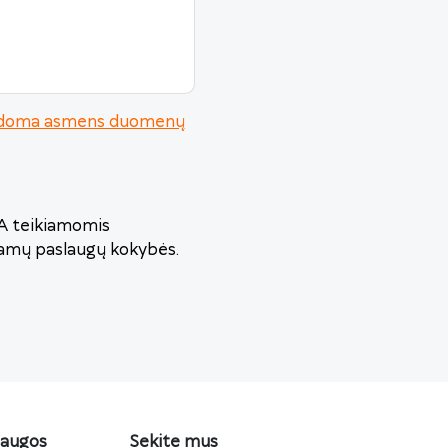
urodoma asmens duomenų
VA teikiamomis
iamų paslaugų kokybės.
laugos
Sekite mus