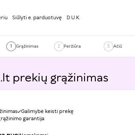
riu
Siūlyti e. parduotuvę
D.U.K.
1
2
3
Grąžinimas
Peržiūra
Ačiū
.lt prekių grąžinimas
žinimas
Galimybė keisti prekę
grąžinimo garantija