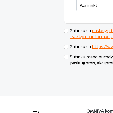
Pasirinkti
Sutinku su
paslaugų t
tvarkymo informacij
Sutinku su
https://ww
Sutinku mano nurodyt
paslaugomis, akcijom
OMNIVA kont