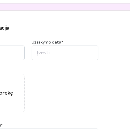
cija
Užsakymo data
*
2026
P
A
T
K
Pn
Š
S
27
28
29
30
31
1
2
3
4
5
6
7
8
9
10
11
12
13
14
15
16
17
18
19
20
21
22
23
 prekę
24
25
26
27
28
29
30
31
1
2
3
4
5
6
s
*
Šiandien
Išvalyti
Uždaryti