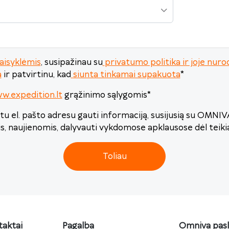
aisyklėmis
, susipažinau su
privatumo politika ir joje n
a
ir patvirtinu, kad
siunta tinkamai supakuota
*
w.expedition.lt
grąžinimo sąlygomis
*
u el. pašto adresu gauti informaciją, susijusią su OMNI
is, naujienomis, dalyvauti vykdomose apklausose dėl teik
Toliau
aktai
Pagalba
Omniva pas