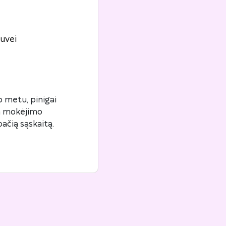
uvei
 metu, pinigai
ta mokėjimo
ačią sąskaitą.