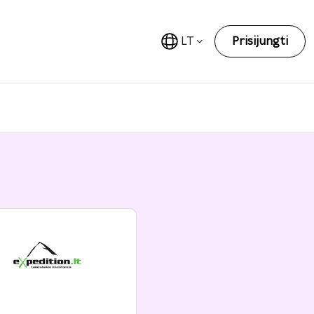
LT
Prisijungti