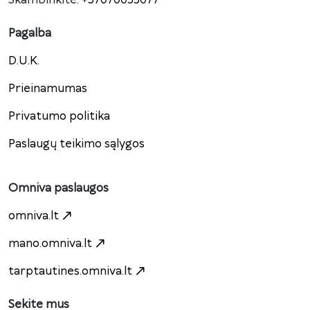
Skambinkite:
+37070055077
Pagalba
D.U.K.
Prieinamumas
Privatumo politika
Paslaugų teikimo sąlygos
Omniva paslaugos
omniva.lt
mano.omniva.lt
tarptautines.omniva.lt
Sekite mus