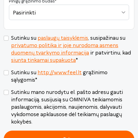
Pinigų grąžinimo būdas
*
31
1
2
3
4
5
6
Pasirinkti
Šiandien
Išvalyti
Uždaryti
Sutinku su
paslaugų taisyklėmis
, susipažinau su
privatumo politika ir joje nurodoma asmens
duomenų tvarkymo informacija
ir patvirtinu, kad
siunta tinkamai supakuota
*
Sutinku su
http://www.feel.lt
grąžinimo
sąlygomis
*
Sutinku mano nurodytu el. pašto adresu gauti
informaciją, susijusią su OMNIVA teikiamomis
paslaugomis, akcijomis, naujienomis, dalyvauti
vykdomose apklausose dėl teikiamų paslaugų
kokybės.