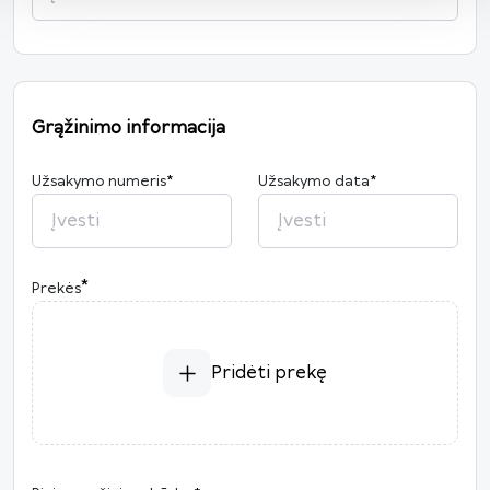
Grąžinimo informacija
Užsakymo numeris
*
Užsakymo data
*
2026
*
Prekės
P
A
T
K
Pn
Š
S
27
28
29
30
31
1
2
3
4
5
6
7
8
9
Pridėti prekę
10
11
12
13
14
15
16
17
18
19
20
21
22
23
24
25
26
27
28
29
30