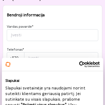
Bendroji informacija
Vardas, pavardė
*
Telefonas
*
+370
El. paštas
*
Slapukai
Slapukai svetainėje yra naudojami norint
Noriu registruotis
suteikti klientams geriausią patirtį. Jei
sutinkate su visais slapukais, prašome