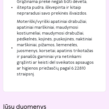
Grąžinama prekė negali būti dėvėta,
ištepta pudra, iškvepinta ir kitaip
nepraradusi savo prekinės išvaizdos.
Moteriški/vyriški apatiniai drabužiai,
apatiniai marškiniai, maudymosi
kostiumėliai, maudymosi drabužiai,
pėdkelnės, kojinės, puskojinės, naktiniai
marškiniai, pižamos, liemenėlės,
juosmenys, korsetai, apatinis trikotažas
ir panašūs gaminiai yra netinkami
grąžinti ar keisti dėl sveikatos apsaugos
ar higienos priežasčių pagal 6.22810
straipsnį.
Jūsų duomenys