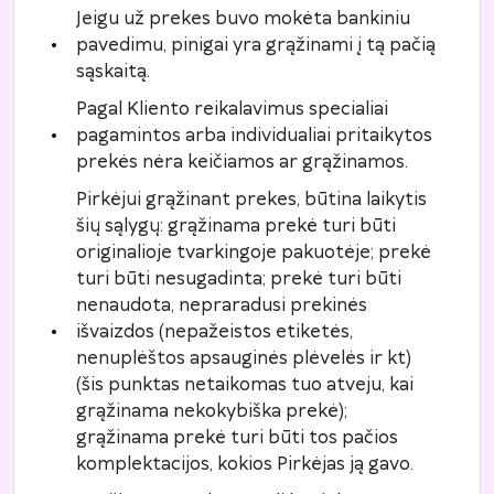
Jeigu už prekes buvo mokėta bankiniu
pavedimu, pinigai yra grąžinami į tą pačią
sąskaitą.
Pagal Kliento reikalavimus specialiai
pagamintos arba individualiai pritaikytos
prekės nėra keičiamos ar grąžinamos.
Pirkėjui grąžinant prekes, būtina laikytis
šių sąlygų: grąžinama prekė turi būti
originalioje tvarkingoje pakuotėje; prekė
turi būti nesugadinta; prekė turi būti
nenaudota, nepraradusi prekinės
išvaizdos (nepažeistos etiketės,
nenuplėštos apsauginės plėvelės ir kt)
(šis punktas netaikomas tuo atveju, kai
grąžinama nekokybiška prekė);
grąžinama prekė turi būti tos pačios
komplektacijos, kokios Pirkėjas ją gavo.