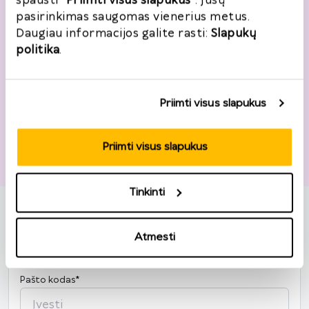
spausti
"Priimti visus slapukus"
. Jūsų
pasirinkimas saugomas vienerius metus.
Daugiau informacijos galite rasti:
Slapukų
Adresas
politika
.
Šalis
*
Lietuva
Priimti visus slapukus
Gatvė, namo nr.
*
Priimti visus slapukus
Tinkinti
Miestas
*
Atmesti
Pašto kodas
*