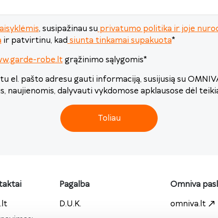
aisyklėmis
, susipažinau su
privatumo politika ir joje n
a
ir patvirtinu, kad
siunta tinkamai supakuota
*
ww.garde-robe.lt
grąžinimo sąlygomis
*
u el. pašto adresu gauti informaciją, susijusią su OMNI
is, naujienomis, dalyvauti vykdomose apklausose dėl teik
Toliau
aktai
Pagalba
Omniva pas
lt
D.U.K.
omniva.lt