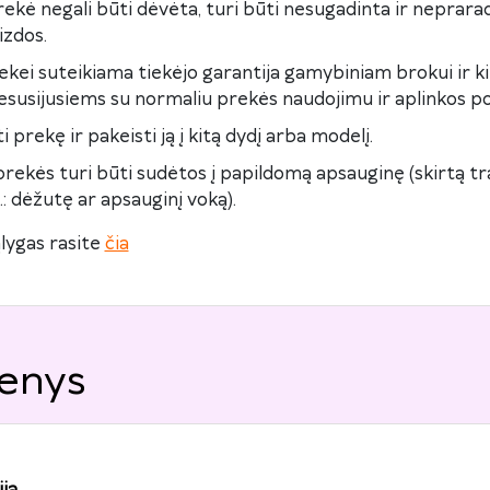
kė negali būti dėvėta, turi būti nesugadinta ir neprara
izdos.
ekei suteikiama tiekėjo garantija gamybiniam brokui ir k
susijusiems su normaliu prekės naudojimu ir aplinkos po
i prekę ir pakeisti ją į kitą dydį arba modelį.
rekės turi būti sudėtos į papildomą apsauginę (skirtą t
: dėžutę ar apsauginį voką).
lygas rasite
čia
enys
ja