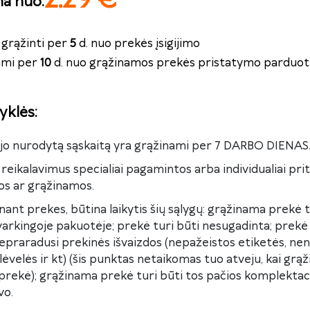
na nuo
:
grąžinti per
5
d. nuo prekės įsigijimo
nami per
10
d. nuo grąžinamos prekės pristatymo parduot
yklės
:
kėjo nurodytą sąskaitą yra grąžinami per 7 DARBO DIENAS.
 reikalavimus specialiai pagamintos arba individualiai pri
os ar grąžinamos.
inant prekes, būtina laikytis šių sąlygų: grąžinama prekė t
tvarkingoje pakuotėje; prekė turi būti nesugadinta; prekė 
epraradusi prekinės išvaizdos (nepažeistos etiketės, ne
ėvelės ir kt) (šis punktas netaikomas tuo atveju, kai grą
rekė); grąžinama prekė turi būti tos pačios komplektaci
vo.