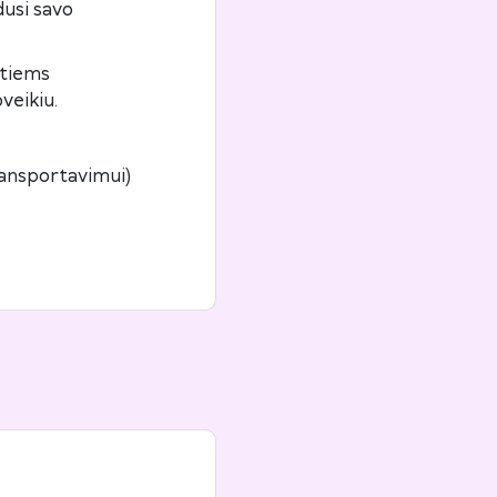
dusi savo
itiems
veikiu.
ransportavimui)