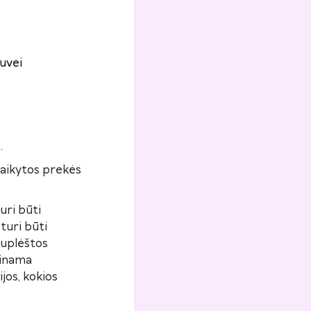
uvei
.
taikytos prekės
uri būti
turi būti
nuplėštos
žinama
jos, kokios