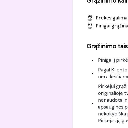
Grąžinimo kai
Prekes galima 
Pinigai grąži
Grąžinimo tais
Pinigai į pir
Pagal Kliento
nėra keičiam
Pirkėjui grąž
originalioje 
nenaudota, n
apsauginės pl
nekokybiška p
Pirkėjas ją ga