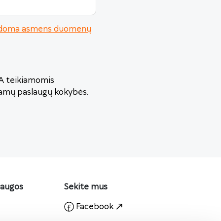
urodoma asmens duomenų
VA teikiamomis
iamų paslaugų kokybės.
laugos
Sekite mus
Facebook