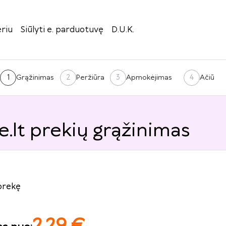
riu
Siūlyti e. parduotuvę
D.U.K.
1
2
3
4
Grąžinimas
Peržiūra
Apmokėjimas
Ačiū
.lt prekių grąžinimas
prekę
2.29
€