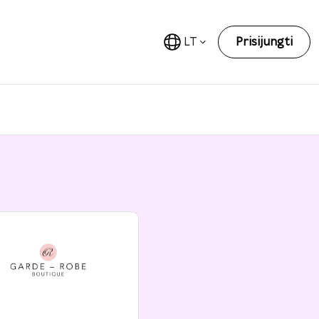
LT
Prisijungti