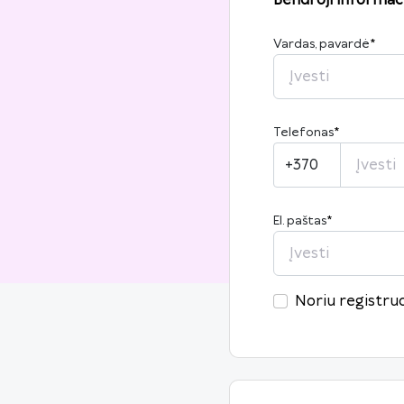
Vardas, pavardė
*
Telefonas
*
+370
El. paštas
*
Noriu registruo