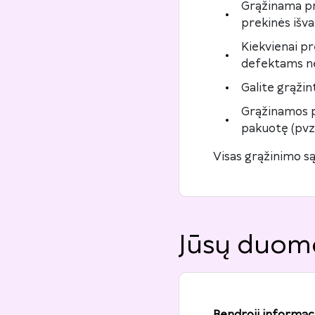
Grąžinama pre
prekinės išva
Kiekvienai pr
defektams ne
Galite grąžint
Grąžinamos p
pakuotę (pvz.
Visas grąžinimo są
Jūsų duom
Bendroji informaci