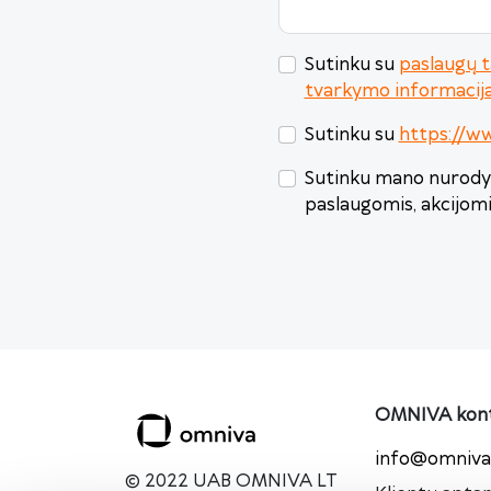
Sutinku su
paslaugų t
tvarkymo informacij
Sutinku su
https://w
Sutinku mano nurodyt
paslaugomis, akcijom
OMNIVA kont
info@omniva.
© 2022 UAB OMNIVA LT