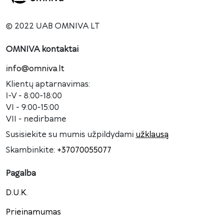
© 2022 UAB OMNIVA LT
OMNIVA kontaktai
info@omniva.lt
Klientų aptarnavimas:
I-V - 8:00-18:00
VI - 9:00-15:00
VII - nedirbame
Susisiekite su mumis užpildydami
užklausą
Skambinkite:
+37070055077
Pagalba
D.U.K.
Prieinamumas