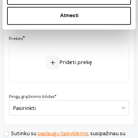
Užsakymo numeris
*
Užsakymo data
*
Atmesti
2026
*
Prekės
P
A
T
K
Pn
Š
S
27
28
29
30
31
1
2
3
4
5
6
7
8
9
Pridėti prekę
10
11
12
13
14
15
16
17
18
19
20
21
22
23
24
25
26
27
28
29
30
Pinigų grąžinimo būdas
*
31
1
2
3
4
5
6
Pasirinkti
Šiandien
Išvalyti
Uždaryti
Sutinku su
paslaugų taisyklėmis
, susipažinau su