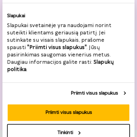
Lietuva
Slapukai
Gatvė, namo nr.
*
Slapukai svetainėje yra naudojami norint
suteikti klientams geriausią patirtį. Jei
sutinkate su visais slapukais, prašome
spausti
"Priimti visus slapukus"
. Jūsų
Miestas
*
pasirinkimas saugomas vienerius metus.
Daugiau informacijos galite rasti:
Slapukų
politika
.
Pašto kodas
*
Priimti visus slapukus
Priimti visus slapukus
Grąžinimo informacija
Tinkinti