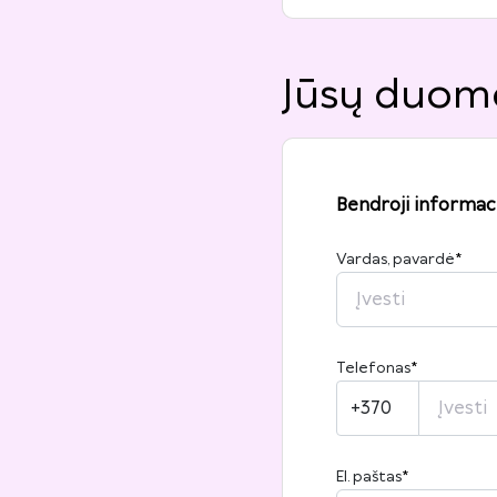
Jūsų duom
Bendroji informaci
Vardas, pavardė
*
Telefonas
*
+370
El. paštas
*