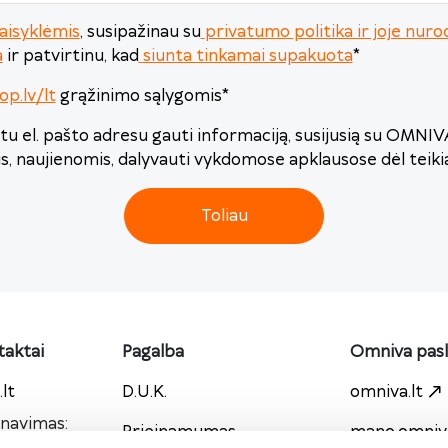
24
25
26
27
28
29
30
aisyklėmis
, susipažinau su
privatumo politika ir joje n
31
1
2
3
4
5
6
a
ir patvirtinu, kad
siunta tinkamai supakuota
*
op.lv/lt
grąžinimo sąlygomis
*
Šiandien
Išvalyti
Uždaryti
u el. pašto adresu gauti informaciją, susijusią su OMNI
is, naujienomis, dalyvauti vykdomose apklausose dėl teik
Toliau
aktai
Pagalba
Omniva pas
lt
D.U.K.
omniva.lt
rnavimas:
Prieinamumas
mano.omniva
00