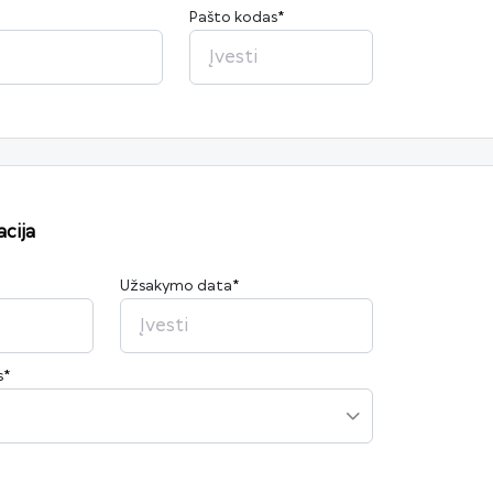
Pašto kodas
*
cija
Užsakymo data
*
2026
P
A
T
K
Pn
Š
S
27
28
29
30
31
1
2
s
*
3
4
5
6
7
8
9
10
11
12
13
14
15
16
17
18
19
20
21
22
23