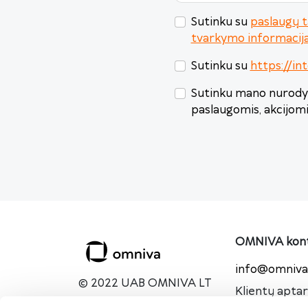
Sutinku su
paslaugų t
tvarkymo informacij
Sutinku su
https://int
Sutinku mano nurodyt
paslaugomis, akcijom
OMNIVA kont
info@omniva.
© 2022 UAB OMNIVA LT
Klientų apta
I-V - 8:00-18: