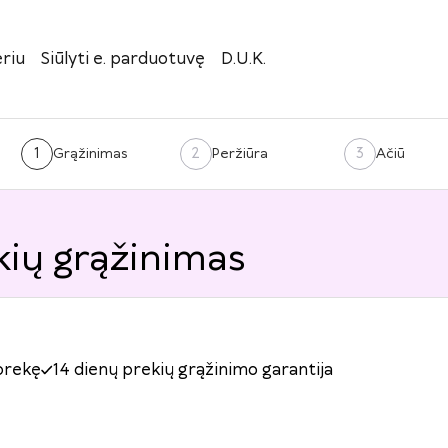
riu
Siūlyti e. parduotuvę
D.U.K.
1
2
3
Grąžinimas
Peržiūra
Ačiū
ių grąžinimas
prekę
14 dienų prekių grąžinimo garantija