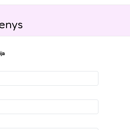
enys
ja