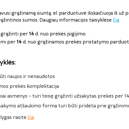
avusi grąžinamą siuntą, el. parduotuvė išskaičiuoja iš už 
rąžintinos sumos. Daugiau informacijos taisyklėse
čia
grąžinti per
14
d. nuo prekės įsigijimo
nami per
14
d. nuo grąžinamos prekės pristatymo parduot
yklės
:
ūti naujos ir nenaudotos
amos prekės komplektacija
ziniai asmenys – turi teisę grąžinti užsakytas prekes per 1
sakymo atšaukimo forma turi būti pridėta prie grąžinim
lygas rasite
čia