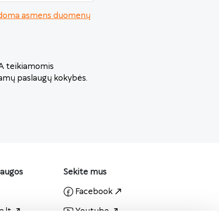
urodoma asmens duomenų
VA teikiamomis
iamų paslaugų kokybės.
laugos
Sekite mus
Facebook
.lt
Youtube