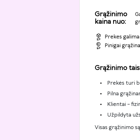
Grąžinimo
G
kaina nuo
:
g
Prekes galima 
Pinigai grąži
Grąžinimo tais
Prekės turi b
Pilna grąžin
Klientai – fi
Užpildyta už
Visas grąžinimo są