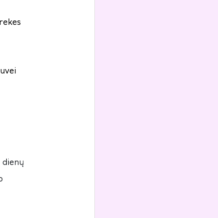
prekes
uvei
4 dienų
o