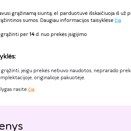
avusi grąžinamą siuntą, el. parduotuvė išskaičiuoja iš už 
rąžintinos sumos. Daugiau informacijos taisyklėse
čia
grąžinti per
14
d. nuo prekės įsigijimo
yklės
:
 grąžinti, jeigu prekės nebuvo naudotos, neprarado preki
omplektacijoje, originalioje pakuotėje.
lygas rasite
čia
enys