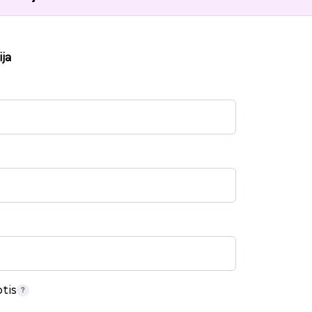
ja
tis