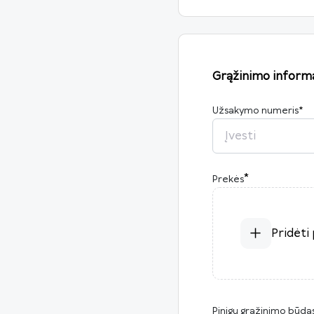
Grąžinimo informa
Užsakymo numeris
*
*
Prekės
Pridėti
Pinigų grąžinimo būda