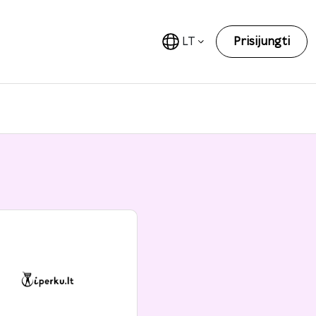
LT
Prisijungti