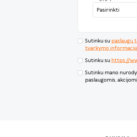
Pasirinkti
Sutinku su
paslaugų t
tvarkymo informacij
Sutinku su
https://ww
Sutinku mano nurodyt
paslaugomis, akcijom