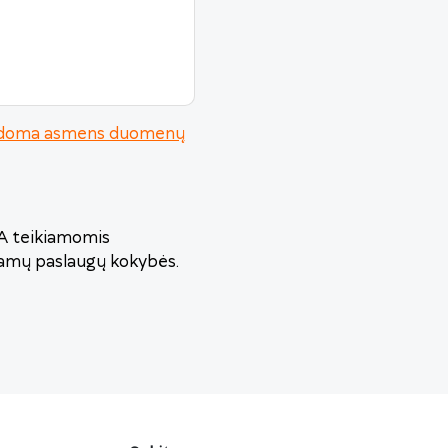
urodoma asmens duomenų
VA teikiamomis
iamų paslaugų kokybės.