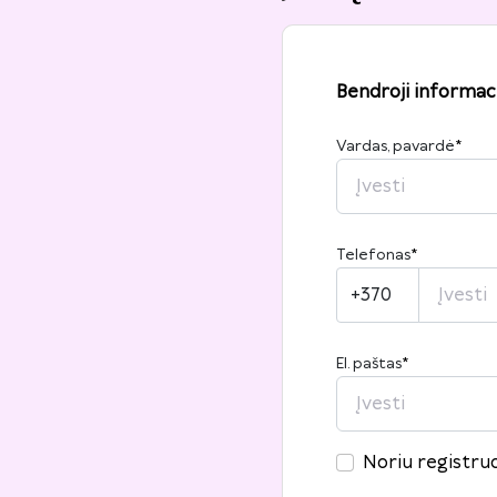
Bendroji informaci
Vardas, pavardė
*
Telefonas
*
+370
El. paštas
*
Noriu registruo