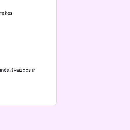
prekes
nės išvaizdos ir