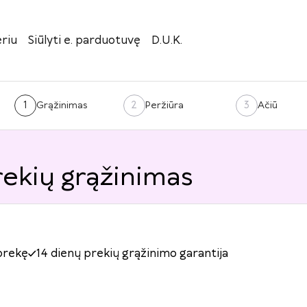
riu
Siūlyti e. parduotuvę
D.U.K.
1
2
3
Grąžinimas
Peržiūra
Ačiū
rekių grąžinimas
prekę
14 dienų prekių grąžinimo garantija