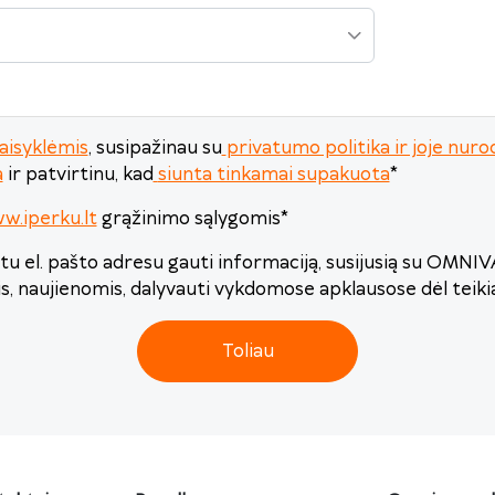
Šiandien
Išvalyti
Uždaryti
aisyklėmis
, susipažinau su
privatumo politika ir joje n
a
ir patvirtinu, kad
siunta tinkamai supakuota
*
w.iperku.lt
grąžinimo sąlygomis
*
u el. pašto adresu gauti informaciją, susijusią su OMNI
is, naujienomis, dalyvauti vykdomose apklausose dėl teik
Toliau