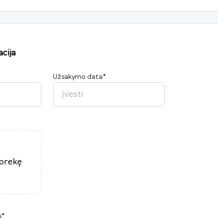
cija
Užsakymo data
*
2026
P
A
T
K
Pn
Š
S
27
28
29
30
31
1
2
3
4
5
6
7
8
9
10
11
12
13
14
15
16
17
18
19
20
21
22
23
 prekę
24
25
26
27
28
29
30
31
1
2
3
4
5
6
s
*