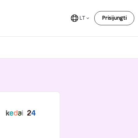
LT
Prisijungti