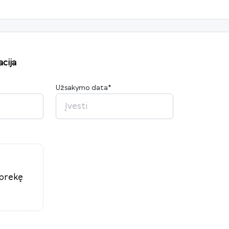
cija
Užsakymo data
*
2026
P
A
T
K
Pn
Š
S
27
28
29
30
31
1
2
3
4
5
6
7
8
9
10
11
12
13
14
15
16
17
18
19
20
21
22
23
 prekę
24
25
26
27
28
29
30
31
1
2
3
4
5
6