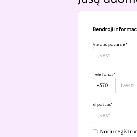
Bendroji informaci
Vardas, pavardė
*
Telefonas
*
+370
El. paštas
*
Noriu registruo