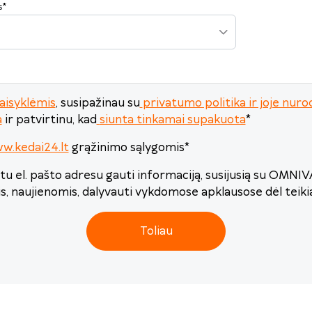
s
*
Šiandien
Išvalyti
Uždaryti
aisyklėmis
, susipažinau su
privatumo politika ir joje n
a
ir patvirtinu, kad
siunta tinkamai supakuota
*
w.kedai24.lt
grąžinimo sąlygomis
*
u el. pašto adresu gauti informaciją, susijusią su OMNI
is, naujienomis, dalyvauti vykdomose apklausose dėl teik
Toliau