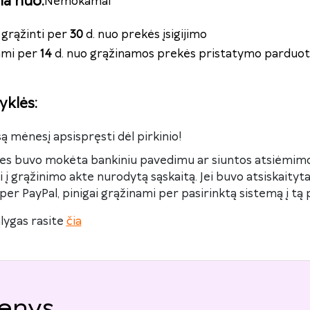
na nuo
:
Nemokamai
grąžinti per
30
d. nuo prekės įsigijimo
nami per
14
d. nuo grąžinamos prekės pristatymo parduot
yklės
:
są mėnesį apsispręsti dėl pirkinio!
kes buvo mokėta bankiniu pavedimu ar siuntos atsiėmimo
 į grąžinimo akte nurodytą sąskaitą. Jei buvo atsiskaity
per PayPal, pinigai grąžinami per pasirinktą sistemą į tą p
lygas rasite
čia
enys