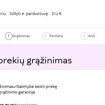
riu
Siūlyti e. parduotuvę
D.U.K.
1
2
3
Grąžinimas
Peržiūra
Ačiū
 prekių grąžinimas
žinimas
Galimybė keisti prekę
grąžinimo garantija