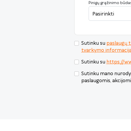
Pinigų grąžinimo būda
Pasirinkti
Sutinku su
paslaugų t
tvarkymo informacij
Sutinku su
https://ww
Sutinku mano nurodyt
paslaugomis, akcijom