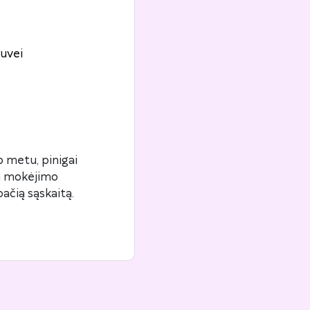
uvei
 metu, pinigai
ta mokėjimo
ačią sąskaitą.