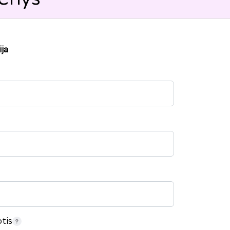
ja
tis