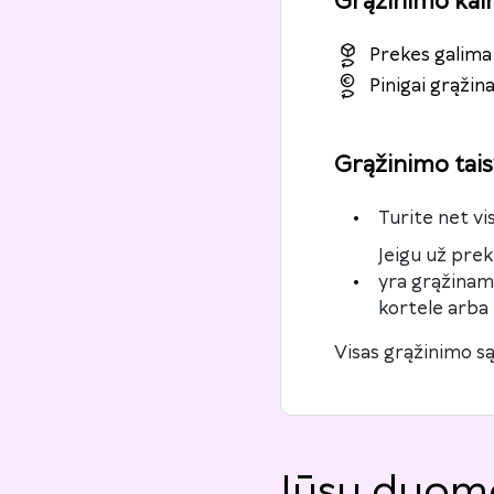
Grąžinimo kai
Prekes galima 
Pinigai grąži
Grąžinimo tais
Turite net vi
Jeigu už pre
yra grąžinami
kortele arba 
Visas grąžinimo są
Jūsų duom