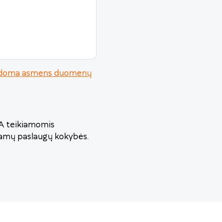
urodoma asmens duomenų
VA teikiamomis
iamų paslaugų kokybės.