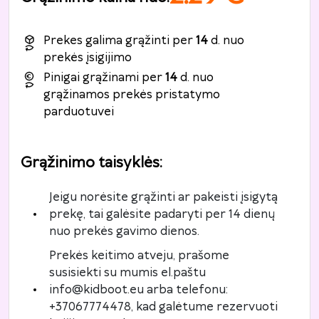
Prekes galima grąžinti per
14
d. nuo
prekės įsigijimo
Pinigai grąžinami per
14
d. nuo
grąžinamos prekės pristatymo
parduotuvei
Grąžinimo taisyklės
:
Jeigu norėsite grąžinti ar pakeisti įsigytą
prekę, tai galėsite padaryti per 14 dienų
nuo prekės gavimo dienos.
Prekės keitimo atveju, prašome
susisiekti su mumis el.paštu
info@kidboot.eu arba telefonu:
+37067774478, kad galėtume rezervuoti