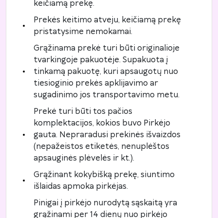
keičiamą prekę.
Prekės keitimo atveju, keičiamą prekę
pristatysime nemokamai.
Grąžinama prekė turi būti originalioje
tvarkingoje pakuotėje. Supakuota į
tinkamą pakuotę, kuri apsaugotų nuo
tiesioginio prekės apklijavimo ar
sugadinimo jos transportavimo metu.
Prekė turi būti tos pačios
komplektacijos, kokios buvo Pirkėjo
gauta. Nepraradusi prekinės išvaizdos
(nepažeistos etiketės, nenuplėštos
apsauginės plėvelės ir kt.).
Grąžinant kokybišką prekę, siuntimo
išlaidas apmoka pirkėjas.
Pinigai į pirkėjo nurodytą sąskaitą yra
grąžinami per 14 dienų nuo pirkėjo