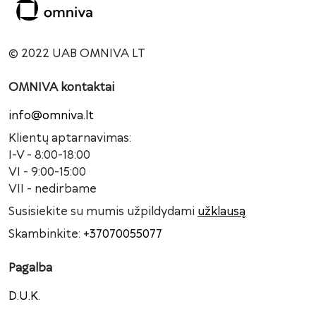
© 2022 UAB OMNIVA LT
OMNIVA kontaktai
info@omniva.lt
Klientų aptarnavimas:
I-V - 8:00-18:00
VI - 9:00-15:00
VII - nedirbame
Susisiekite su mumis užpildydami
užklausą
Skambinkite:
+37070055077
Pagalba
D.U.K.