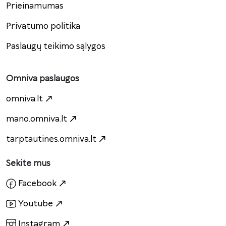
Prieinamumas
Privatumo politika
Paslaugų teikimo sąlygos
Omniva paslaugos
omniva.lt
mano.omniva.lt
tarptautines.omniva.lt
Sekite mus
Facebook
Youtube
Instagram