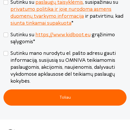
Sutinku su
paslaugų taisyklėmis
, susipažinau su
privatumo politika ir joje nurodoma asmens
duomenų tvarkymo informacija
ir patvirtinu, kad
siunta tinkamai supakuota
*
Sutinku su
https://www.kidboot.eu
grąžinimo
sąlygomis
*
Sutinku mano nurodytu el. pašto adresu gauti
informaciją, susijusią su OMNIVA teikiamomis
paslaugomis, akcijomis, naujienomis, dalyvauti
vykdomose apklausose dėl teikiamų paslaugų
kokybės.
Toliau