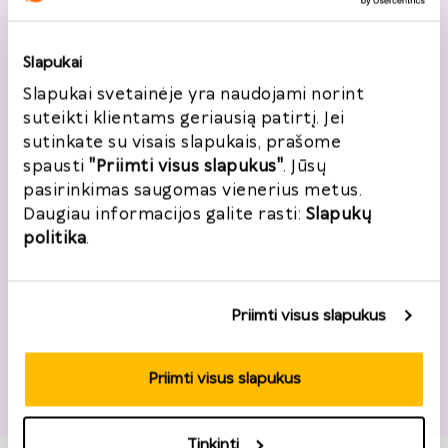
Bendroji informacija
Vardas, pavardė
*
Slapukai
Slapukai svetainėje yra naudojami norint
suteikti klientams geriausią patirtį. Jei
sutinkate su visais slapukais, prašome
Telefonas
*
spausti
"Priimti visus slapukus"
. Jūsų
+370
pasirinkimas saugomas vienerius metus.
Daugiau informacijos galite rasti:
Slapukų
politika
.
El. paštas
*
Priimti visus slapukus
Noriu registruotis
Priimti visus slapukus
Tinkinti