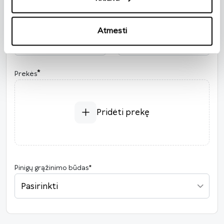
Grąžinimo informacija
Užsakymo numeris
*
Užsakymo data
*
Atmesti
2026
*
Prekės
P
A
T
K
Pn
Š
S
27
28
29
30
31
1
2
3
4
5
6
7
8
9
Pridėti prekę
10
11
12
13
14
15
16
17
18
19
20
21
22
23
24
25
26
27
28
29
30
Pinigų grąžinimo būdas
*
31
1
2
3
4
5
6
Pasirinkti
Šiandien
Išvalyti
Uždaryti