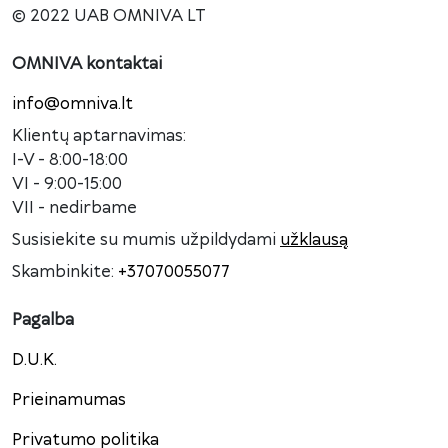
© 2022 UAB OMNIVA LT
OMNIVA kontaktai
info@omniva.lt
Klientų aptarnavimas:
I-V - 8:00-18:00
VI - 9:00-15:00
VII - nedirbame
Susisiekite su mumis užpildydami
užklausą
Skambinkite:
+37070055077
Pagalba
D.U.K.
Prieinamumas
Privatumo politika