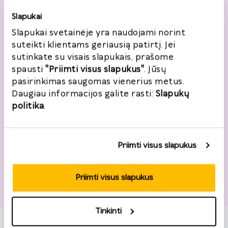
Slapukai
Telefonas
*
Slapukai svetainėje yra naudojami norint
+370
suteikti klientams geriausią patirtį. Jei
sutinkate su visais slapukais, prašome
El. paštas
*
spausti
"Priimti visus slapukus"
. Jūsų
pasirinkimas saugomas vienerius metus.
Daugiau informacijos galite rasti:
Slapukų
politika
.
Noriu registruotis
Priimti visus slapukus
Adresas
Priimti visus slapukus
Šalis
*
Tinkinti
Lietuva