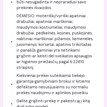
būti nesugadinta ir nepraradusi savo
prekinės išvaizdos.
DĖMESIO: moteriški/vyriški apatiniai
drabužiai, apatiniai marškiniai,
maudymosi kostiumėliai, maudymosi
drabužiai, pėdkelnės, kojinės, puskojinės,
naktiniai marškiniai, pižamos, liemenėlės,
juosmenys, korsetai, apatinis trikotažas
ir panašūs gaminiai yra netinkami
grąžinti ar keisti dėl sveikatos apsaugos
ar higienos priežasčių pagal 6.22810
straipsnį.
Kiekvienai prekei suteikiama tiekėjo
garantija gamybiniam brokui ir kitiems
defektams nesusijusiems su normaliu
prekės naudojimu ir aplinkos poveikiu.
Galite grąžinti prekę ir pakeisti ją į kitą
dydį arba modelį.