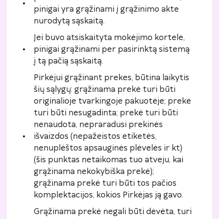
pinigai yra grąžinami į grąžinimo akte
nurodytą sąskaitą.
Jei buvo atsiskaityta mokėjimo kortele,
pinigai grąžinami per pasirinktą sistemą
į tą pačią sąskaitą.
Pirkėjui grąžinant prekes, būtina laikytis
šių sąlygų: grąžinama prekė turi būti
originalioje tvarkingoje pakuotėje; prekė
turi būti nesugadinta; prekė turi būti
nenaudota, nepraradusi prekinės
išvaizdos (nepažeistos etiketės,
nenuplėštos apsauginės plėvelės ir kt)
(šis punktas netaikomas tuo atveju, kai
grąžinama nekokybiška prekė);
grąžinama prekė turi būti tos pačios
komplektacijos, kokios Pirkėjas ją gavo.
Grąžinama prekė negali būti dėvėta, turi