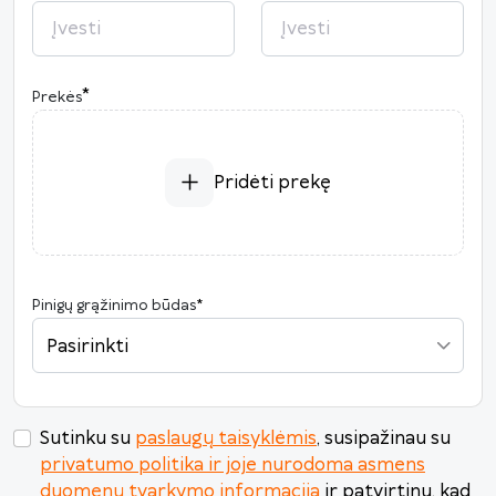
2026
*
Prekės
P
A
T
K
Pn
Š
S
27
28
29
30
31
1
2
3
4
5
6
7
8
9
Pridėti prekę
10
11
12
13
14
15
16
17
18
19
20
21
22
23
24
25
26
27
28
29
30
Pinigų grąžinimo būdas
*
31
1
2
3
4
5
6
Pasirinkti
Šiandien
Išvalyti
Uždaryti
Sutinku su
paslaugų taisyklėmis
, susipažinau su
privatumo politika ir joje nurodoma asmens
duomenų tvarkymo informacija
ir patvirtinu, kad