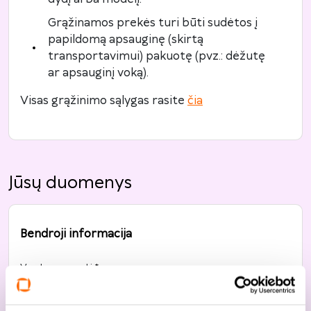
Grąžinamos prekės turi būti sudėtos į
papildomą apsauginę (skirtą
transportavimui) pakuotę (pvz.: dėžutę
ar apsauginį voką).
Visas grąžinimo sąlygas rasite
čia
Jūsų duomenys
Bendroji informacija
Vardas, pavardė
*