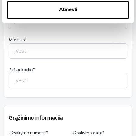
Atmesti
Gatvė, namo nr.
*
Miestas
*
Pašto kodas
*
Grąžinimo informacija
Užsakymo numeris
*
Užsakymo data
*