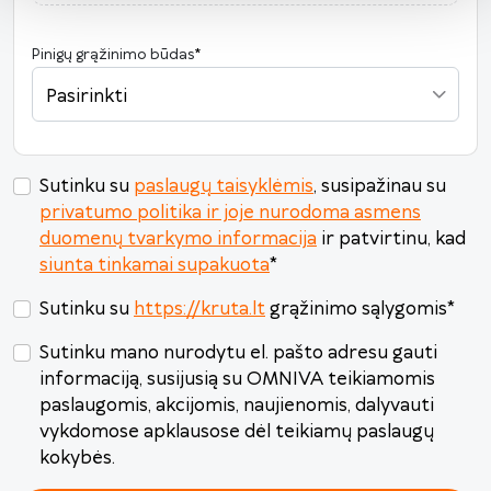
24
25
26
27
28
29
30
Pinigų grąžinimo būdas
*
31
1
2
3
4
5
6
Pasirinkti
Šiandien
Išvalyti
Uždaryti
Sutinku su
paslaugų taisyklėmis
, susipažinau su
privatumo politika ir joje nurodoma asmens
duomenų tvarkymo informacija
ir patvirtinu, kad
siunta tinkamai supakuota
*
Sutinku su
https://kruta.lt
grąžinimo sąlygomis
*
Sutinku mano nurodytu el. pašto adresu gauti
informaciją, susijusią su OMNIVA teikiamomis
paslaugomis, akcijomis, naujienomis, dalyvauti
vykdomose apklausose dėl teikiamų paslaugų
kokybės.