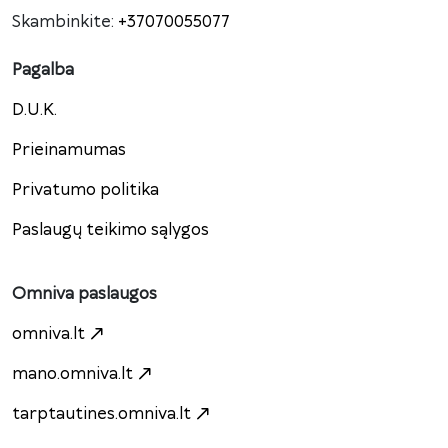
Skambinkite:
+37070055077
Pagalba
D.U.K.
Prieinamumas
Privatumo politika
Paslaugų teikimo sąlygos
Omniva paslaugos
omniva.lt
mano.omniva.lt
tarptautines.omniva.lt