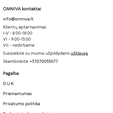
OMNIVA kontaktai
info@omniva.lt
Klientų aptarnavimas:
I-V - 8:00-18:00
VI - 9:00-15:00
VII - nedirbame
Susisiekite su mumis užpildydami
užklausą
Skambinkite:
+37070055077
Pagalba
D.U.K.
Prieinamumas
Privatumo politika