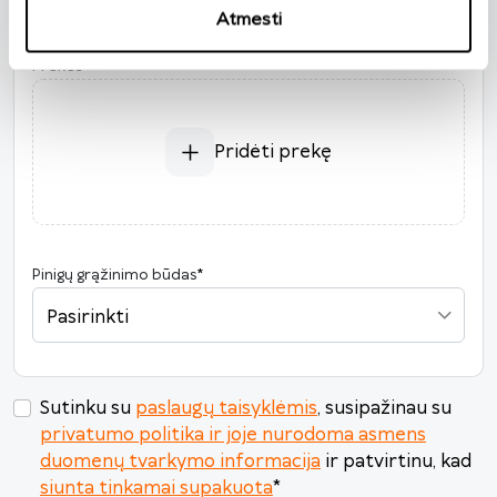
Atmesti
2026
*
Prekės
P
A
T
K
Pn
Š
S
27
28
29
30
31
1
2
3
4
5
6
7
8
9
Pridėti prekę
10
11
12
13
14
15
16
17
18
19
20
21
22
23
24
25
26
27
28
29
30
Pinigų grąžinimo būdas
*
31
1
2
3
4
5
6
Pasirinkti
Šiandien
Išvalyti
Uždaryti
Sutinku su
paslaugų taisyklėmis
, susipažinau su
privatumo politika ir joje nurodoma asmens
duomenų tvarkymo informacija
ir patvirtinu, kad
siunta tinkamai supakuota
*