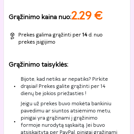
2.29
€
Grąžinimo kaina nuo
:
Prekes galima grąžinti per
14
d. nuo
prekės įsigijimo
Grąžinimo taisyklės
:
Bijote, kad netiks ar nepatiks? Pirkite
drąsiai! Prekes galite grąžinti per 14
dienų be jokios priežasties !
Jeigu už prekes buvo mokėta bankiniu
pavedimu ar siuntos atsiėmimo metu,
pinigai yra grąžinami į grąžinimo
formoje nurodytą sąskaitą. Jei buvo
atsiskaityta per PayPal, pinigai grąžinami