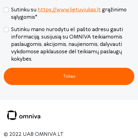
Sutinku su
https://www.lietuviukas.lt
grąžinimo
sąlygomis
*
Sutinku mano nurodytu el. pašto adresu gauti
informaciją, susijusią su OMNIVA teikiamomis
paslaugomis, akcijomis, naujienomis, dalyvauti
vykdomose apklausose dėl teikiamų paslaugų
kokybės.
Toliau
© 2022 UAB OMNIVA LT