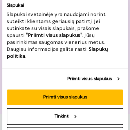
Gatvė, namo nr.
*
Slapukai
Slapukai svetainėje yra naudojami norint
suteikti klientams geriausią patirtį. Jei
sutinkate su visais slapukais, prašome
Miestas
*
spausti
"Priimti visus slapukus"
. Jūsų
pasirinkimas saugomas vienerius metus.
Daugiau informacijos galite rasti:
Slapukų
politika
.
Pašto kodas
*
Priimti visus slapukus
Priimti visus slapukus
Grąžinimo informacija
Tinkinti
Užsakymo numeris
*
Užsakymo data
*