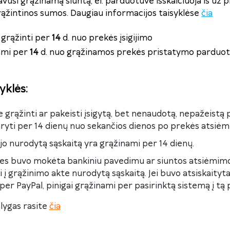
avusi grąžinamą siuntą, el. parduotuvė išskaičiuoja iš už 
rąžintinos sumos. Daugiau informacijos taisyklėse
čia
grąžinti per
14
d. nuo prekės įsigijimo
nami per
14
d. nuo grąžinamos prekės pristatymo parduot
yklės
:
e grąžinti ar pakeisti įsigytą, bet nenaudotą, nepažeistą p
ryti per 14 dienų nuo sekančios dienos po prekės atsiėm
kėjo nurodytą sąskaitą yra grąžinami per 14 dienų.
kes buvo mokėta bankiniu pavedimu ar siuntos atsiėmimo
 į grąžinimo akte nurodytą sąskaitą. Jei buvo atsiskaity
per PayPal, pinigai grąžinami per pasirinktą sistemą į tą p
lygas rasite
čia