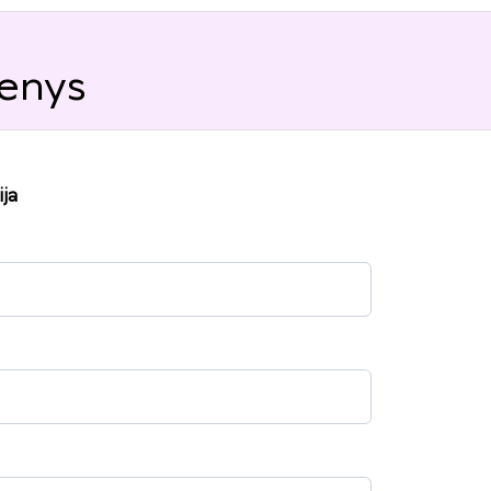
enys
ja