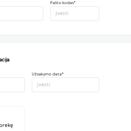
Pašto kodas
*
cija
Užsakymo data
*
2026
P
A
T
K
Pn
Š
S
27
28
29
30
31
1
2
3
4
5
6
7
8
9
10
11
12
13
14
15
16
17
18
19
20
21
22
23
 prekę