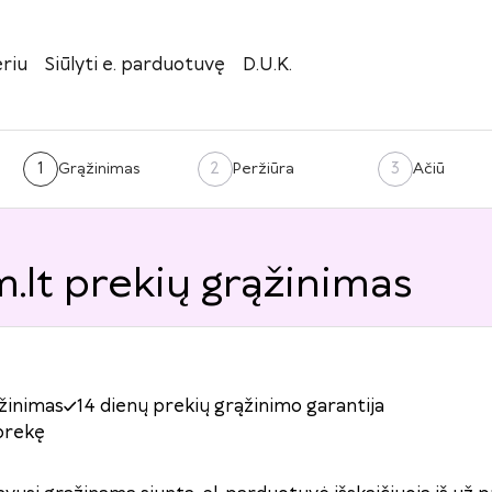
riu
Siūlyti e. parduotuvę
D.U.K.
1
2
3
Grąžinimas
Peržiūra
Ačiū
lt prekių grąžinimas
žinimas
14 dienų prekių grąžinimo garantija
prekę