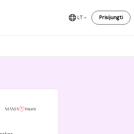
LT
Prisijungti