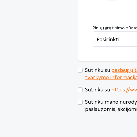
Pinigų grąžinimo būda
Pasirinkti
Sutinku su
paslaugų t
tvarkymo informacij
Sutinku su
https://w
Sutinku mano nurodyt
paslaugomis, akcijom