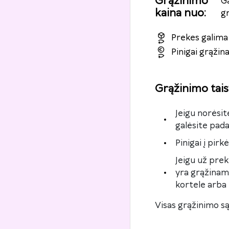
Grąžinimo
G
kaina nuo
:
g
Prekes galima 
Pinigai grąži
Grąžinimo tais
Jeigu norėsit
galėsite pada
Pinigai į pir
Jeigu už pre
yra grąžinami
kortele arba 
Visas grąžinimo są