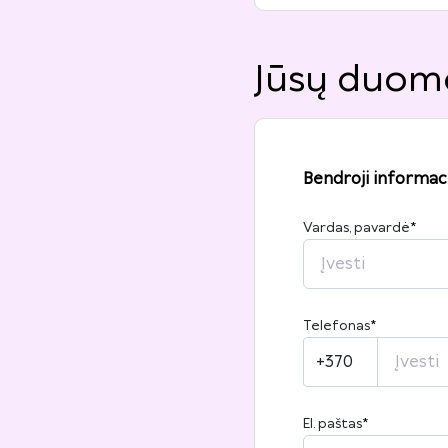
Jūsų duom
Bendroji informaci
Vardas, pavardė
*
Telefonas
*
+370
El. paštas
*