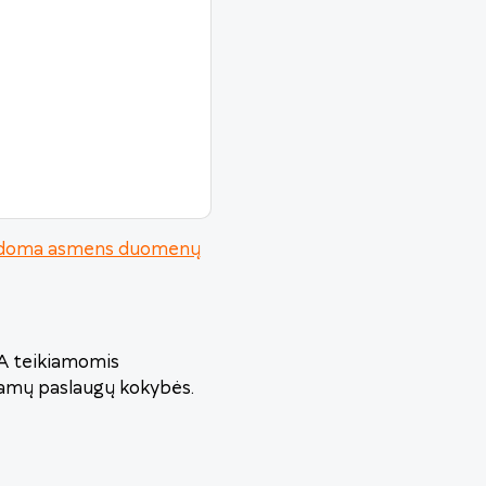
urodoma asmens duomenų
VA teikiamomis
iamų paslaugų kokybės.