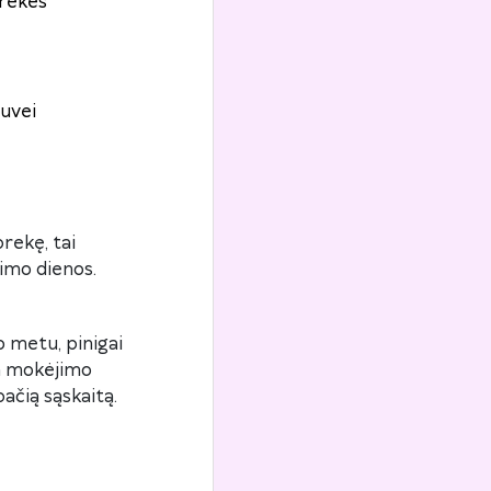
prekes
uvei
rekę, tai
imo dienos.
 metu, pinigai
ta mokėjimo
ačią sąskaitą.