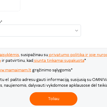
24
25
26
27
28
29
30
31
1
2
3
4
5
6
s
*
Šiandien
Išvalyti
Uždaryti
aisyklėmis
, susipažinau su
privatumo politika ir joje n
a
ir patvirtinu, kad
siunta tinkamai supakuota
*
ww.mamaimam.lt
grąžinimo sąlygomis
*
u el. pašto adresu gauti informaciją, susijusią su OMNI
is, naujienomis, dalyvauti vykdomose apklausose dėl teik
Toliau