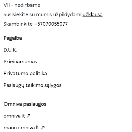
VII - nedirbame
Susisiekite su mumis užpildydami
užklausą
Skambinkite:
+37070055077
Pagalba
D.U.K.
Prieinamumas
Privatumo politika
Paslaugų teikimo sąlygos
Omniva paslaugos
omniva.lt
mano.omniva.lt