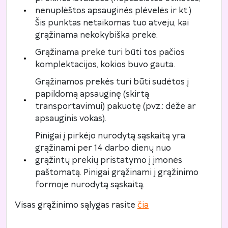
nenuplėštos apsauginės plėvelės ir kt.)
Šis punktas netaikomas tuo atveju, kai
grąžinama nekokybiška prekė.
Grąžinama prekė turi būti tos pačios
komplektacijos, kokios buvo gauta.
Grąžinamos prekės turi būti sudėtos į
papildomą apsauginę (skirtą
transportavimui) pakuotę (pvz.: dėžė ar
apsauginis vokas).
Pinigai į pirkėjo nurodytą sąskaitą yra
grąžinami per 14 darbo dienų nuo
grąžintų prekių pristatymo į įmonės
paštomatą. Pinigai grąžinami į grąžinimo
formoje nurodytą sąskaitą.
Visas grąžinimo sąlygas rasite
čia