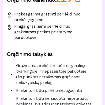
Grąžinimo kaina nuo
:
Prekes galima grąžinti per
14
d. nuo
prekės įsigijimo
Pinigai grąžinami per
14
d. nuo
grąžinamos prekės pristatymo
parduotuvei
Grąžinimo taisyklės
:
Grąžinama prekė turi būti originalioje,
tvarkingoje ir nepažeistoje pakuotėje
(šis punktas netaikomas grąžinant
nekokybišką prekę).
Prekė turi būti pirkėjo nesugadinta.
Prekė turi būti nenaudota, nepraradusi
prekinės išvaizdos (nepažeistos etiketės,