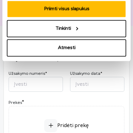
Priimti visus slapukus
Pašto kodas
*
Tinkinti
Atmesti
Grąžinimo informacija
Užsakymo numeris
*
Užsakymo data
*
2026
*
Prekės
P
A
T
K
Pn
Š
S
27
28
29
30
31
1
2
3
4
5
6
7
8
9
Pridėti prekę
10
11
12
13
14
15
16