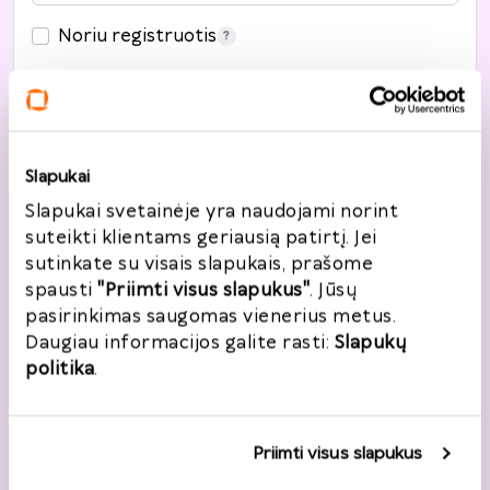
Noriu registruotis
Adresas
Slapukai
Slapukai svetainėje yra naudojami norint
Šalis
*
suteikti klientams geriausią patirtį. Jei
Lietuva
sutinkate su visais slapukais, prašome
spausti
"Priimti visus slapukus"
. Jūsų
pasirinkimas saugomas vienerius metus.
Gatvė, namo nr.
*
Daugiau informacijos galite rasti:
Slapukų
politika
.
Miestas
*
Priimti visus slapukus