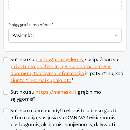
17
18
19
20
21
22
23
24
25
26
27
28
29
30
Pinigų grąžinimo būdas
*
31
1
2
3
4
5
6
Pasirinkti
Šiandien
Išvalyti
Uždaryti
Sutinku su
paslaugų taisyklėmis
, susipažinau su
privatumo politika ir joje nurodoma asmens
duomenų tvarkymo informacija
ir patvirtinu, kad
siunta tinkamai supakuota
*
Sutinku su
https://manaaki.lt
grąžinimo
sąlygomis
*
Sutinku mano nurodytu el. pašto adresu gauti
informaciją, susijusią su OMNIVA teikiamomis
paslaugomis, akcijomis, naujienomis, dalyvauti