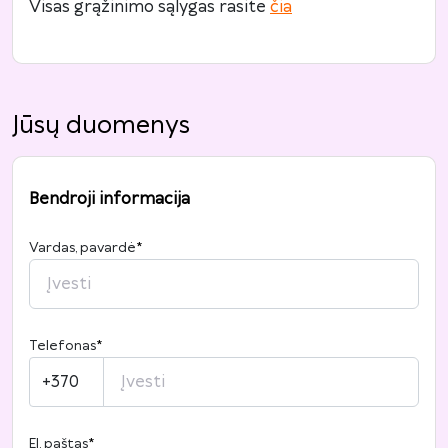
Visas grąžinimo sąlygas rasite
čia
Jūsų duomenys
Bendroji informacija
Vardas, pavardė
*
Telefonas
*
+370
El. paštas
*