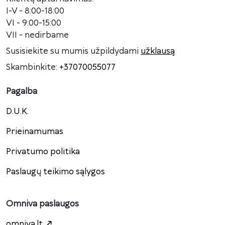
I-V - 8:00-18:00
VI - 9:00-15:00
VII - nedirbame
Susisiekite su mumis užpildydami
užklausą
Skambinkite:
+37070055077
Pagalba
D.U.K.
Prieinamumas
Privatumo politika
Paslaugų teikimo sąlygos
Omniva paslaugos
omniva.lt