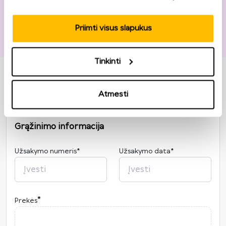
Priimti visus slapukus
Pašto kodas
*
Tinkinti
Atmesti
Grąžinimo informacija
Užsakymo numeris
*
Užsakymo data
*
2026
*
Prekės
P
A
T
K
Pn
Š
S
27
28
29
30
31
1
2