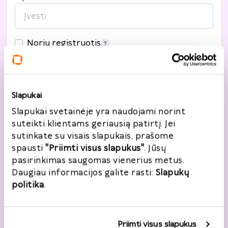
Noriu registruotis
Slapukai
Adresas
Slapukai svetainėje yra naudojami norint
suteikti klientams geriausią patirtį. Jei
Šalis
*
sutinkate su visais slapukais, prašome
Lietuva
spausti
"Priimti visus slapukus"
. Jūsų
pasirinkimas saugomas vienerius metus.
Daugiau informacijos galite rasti:
Slapukų
Gatvė, namo nr.
*
politika
.
Priimti visus slapukus
Miestas
*