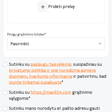
3
4
5
6
7
8
9
Pridėti prekę
10
11
12
13
14
15
16
17
18
19
20
21
22
23
24
25
26
27
28
29
30
Pinigų grąžinimo būdas
*
31
1
2
3
4
5
6
Pasirinkti
Šiandien
Išvalyti
Uždaryti
Sutinku su
paslaugų taisyklėmis
, susipažinau su
privatumo politika ir joje nurodoma asmens
duomenų tvarkymo informacija
ir patvirtinu, kad
siunta tinkamai supakuota
*
Sutinku su
https://mas924.com
grąžinimo
sąlygomis
*
Sutinku mano nurodytu el. pašto adresu gauti