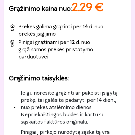
2.29
€
Grąžinimo kaina nuo
:
Prekes galima grąžinti per
14
d. nuo
prekės įsigijimo
Pinigai grąžinami per
12
d. nuo
grąžinamos prekės pristatymo
parduotuvei
Grąžinimo taisyklės
:
Jeigu norėsite grąžinti ar pakeisti įsigytą
prekę, tai galėsite padaryti per 14 dienų
nuo prekės atsiėmimo dienos.
Nepriekaištingos būklės ir kartu su
sąskaitos faktūros originalu.
Pinigai į pirkėjo nurodytą sąskaitą yra