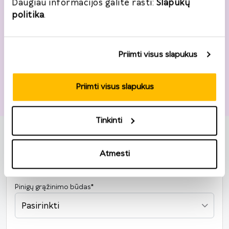
Daugiau informacijos galite rasti:
Slapukų
politika
.
Pašto kodas
*
Priimti visus slapukus
Priimti visus slapukus
Grąžinimo informacija
Tinkinti
Užsakymo numeris
*
Užsakymo data
*
Atmesti
2026
Pinigų grąžinimo būdas
*
P
A
T
K
Pn
Š
S
Pasirinkti
27
28
29
30
31
1
2