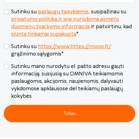
3
4
5
6
7
8
9
10
11
12
13
14
15
16
Sutinku su
paslaugų taisyklėmis
, susipažinau su
privatumo politika ir joje nurodoma asmens
17
18
19
20
21
22
23
duomenų tvarkymo informacija
ir patvirtinu, kad
24
25
26
27
28
29
30
siunta tinkamai supakuota
*
31
1
2
3
4
5
6
Sutinku su
https://www.https://moop.lt/
grąžinimo sąlygomis
*
Šiandien
Išvalyti
Uždaryti
Sutinku mano nurodytu el. pašto adresu gauti
informaciją, susijusią su OMNIVA teikiamomis
paslaugomis, akcijomis, naujienomis, dalyvauti
vykdomose apklausose dėl teikiamų paslaugų
kokybės.
Toliau