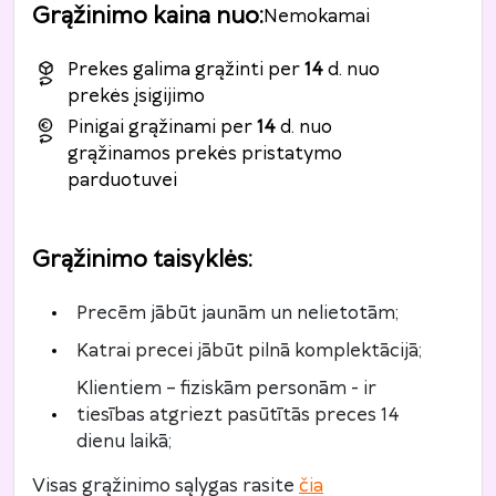
Grąžinimo kaina nuo
:
Nemokamai
Prekes galima grąžinti per
14
d. nuo
prekės įsigijimo
Pinigai grąžinami per
14
d. nuo
grąžinamos prekės pristatymo
parduotuvei
Grąžinimo taisyklės
:
Precēm jābūt jaunām un nelietotām;
Katrai precei jābūt pilnā komplektācijā;
Klientiem – fiziskām personām - ir
tiesības atgriezt pasūtītās preces 14
dienu laikā;
Visas grąžinimo sąlygas rasite
čia