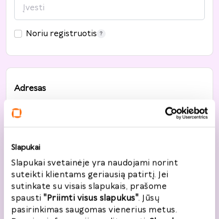
Noriu registruotis
Adresas
Šalis
*
Lietuva
Slapukai
Gatvė, namo nr.
*
Slapukai svetainėje yra naudojami norint
suteikti klientams geriausią patirtį. Jei
sutinkate su visais slapukais, prašome
spausti
"Priimti visus slapukus"
. Jūsų
Miestas
*
pasirinkimas saugomas vienerius metus.