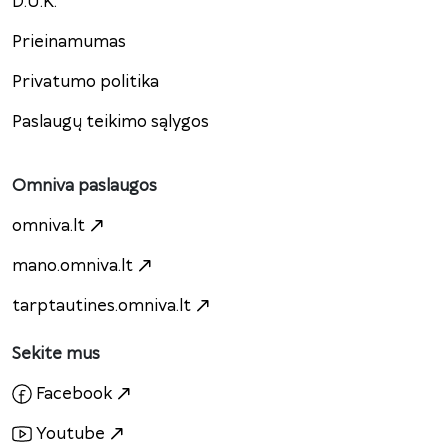
D.U.K.
Prieinamumas
Privatumo politika
Paslaugų teikimo sąlygos
Omniva paslaugos
omniva.lt
mano.omniva.lt
tarptautines.omniva.lt
Sekite mus
Facebook
Youtube