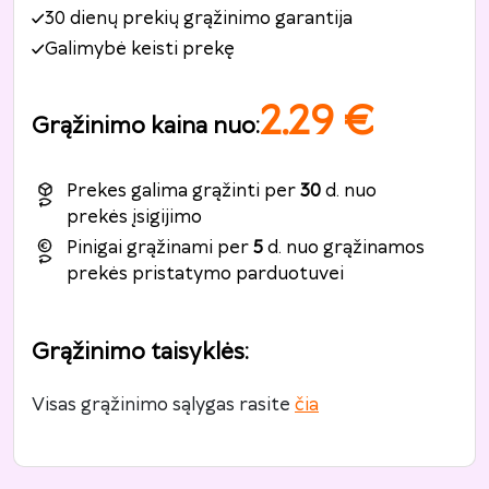
30 dienų prekių grąžinimo garantija
Galimybė keisti prekę
2.29
€
Grąžinimo kaina nuo
:
Prekes galima grąžinti per
30
d. nuo
prekės įsigijimo
Pinigai grąžinami per
5
d. nuo grąžinamos
prekės pristatymo parduotuvei
Grąžinimo taisyklės
:
Visas grąžinimo sąlygas rasite
čia