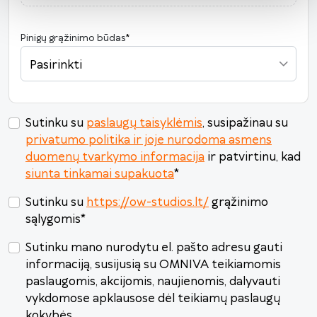
17
18
19
20
21
22
23
24
25
26
27
28
29
30
Pinigų grąžinimo būdas
*
31
1
2
3
4
5
6
Pasirinkti
Šiandien
Išvalyti
Uždaryti
Sutinku su
paslaugų taisyklėmis
, susipažinau su
privatumo politika ir joje nurodoma asmens
duomenų tvarkymo informacija
ir patvirtinu, kad
siunta tinkamai supakuota
*
Sutinku su
https://ow-studios.lt/
grąžinimo
sąlygomis
*
Sutinku mano nurodytu el. pašto adresu gauti
informaciją, susijusią su OMNIVA teikiamomis
paslaugomis, akcijomis, naujienomis, dalyvauti
vykdomose apklausose dėl teikiamų paslaugų
kokybės.