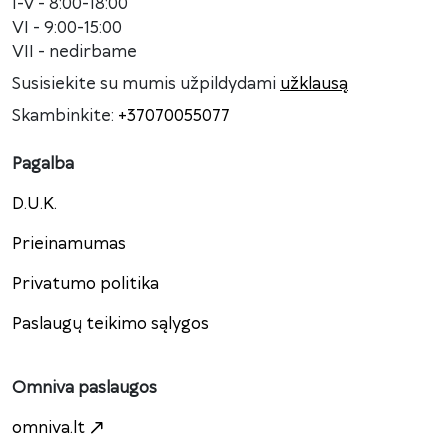
I-V - 8:00-18:00
VI - 9:00-15:00
VII - nedirbame
Susisiekite su mumis užpildydami
užklausą
Skambinkite:
+37070055077
Pagalba
D.U.K.
Prieinamumas
Privatumo politika
Paslaugų teikimo sąlygos
Omniva paslaugos
omniva.lt