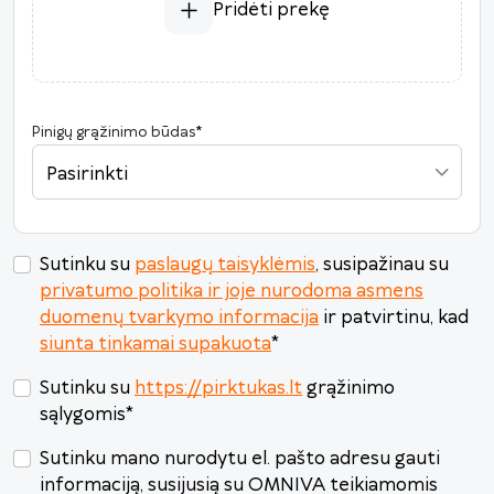
Pridėti prekę
Pinigų grąžinimo būdas
*
Pasirinkti
Sutinku su
paslaugų taisyklėmis
, susipažinau su
privatumo politika ir joje nurodoma asmens
duomenų tvarkymo informacija
ir patvirtinu, kad
siunta tinkamai supakuota
*
Sutinku su
https://pirktukas.lt
grąžinimo
sąlygomis
*
Sutinku mano nurodytu el. pašto adresu gauti
informaciją, susijusią su OMNIVA teikiamomis