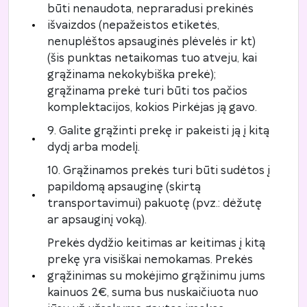
būti nenaudota, nepraradusi prekinės
išvaizdos (nepažeistos etiketės,
nenuplėštos apsauginės plėvelės ir kt)
(šis punktas netaikomas tuo atveju, kai
grąžinama nekokybiška prekė);
grąžinama prekė turi būti tos pačios
komplektacijos, kokios Pirkėjas ją gavo.
9. Galite grąžinti prekę ir pakeisti ją į kitą
dydį arba modelį.
10. Grąžinamos prekės turi būti sudėtos į
papildomą apsauginę (skirtą
transportavimui) pakuotę (pvz.: dėžutę
ar apsauginį voką).
Prekės dydžio keitimas ar keitimas į kitą
prekę yra visiškai nemokamas. Prekės
grąžinimas su mokėjimo grąžinimu jums
kainuos 2€, suma bus nuskaičiuota nuo