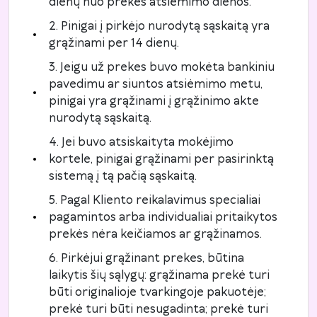
dienų nuo prekės atsiėmimo dienos.
2. Pinigai į pirkėjo nurodytą sąskaitą yra
grąžinami per 14 dienų.
3. Jeigu už prekes buvo mokėta bankiniu
pavedimu ar siuntos atsiėmimo metu,
pinigai yra grąžinami į grąžinimo akte
nurodytą sąskaitą.
4. Jei buvo atsiskaityta mokėjimo
kortele, pinigai grąžinami per pasirinktą
sistemą į tą pačią sąskaitą.
5. Pagal Kliento reikalavimus specialiai
pagamintos arba individualiai pritaikytos
prekės nėra keičiamos ar grąžinamos.
6. Pirkėjui grąžinant prekes, būtina
laikytis šių sąlygų: grąžinama prekė turi
būti originalioje tvarkingoje pakuotėje;
prekė turi būti nesugadinta; prekė turi