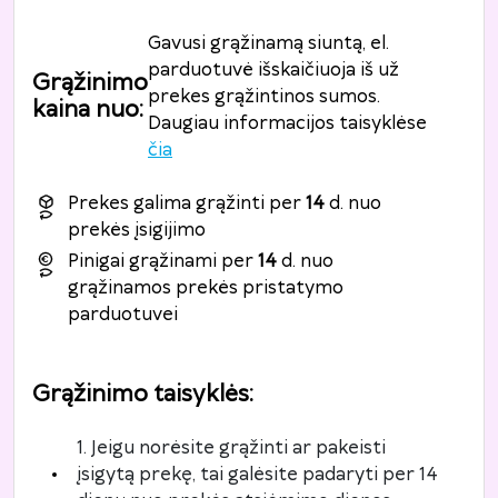
Gavusi grąžinamą siuntą, el.
parduotuvė išskaičiuoja iš už
Grąžinimo
prekes grąžintinos sumos.
kaina nuo
:
Daugiau informacijos taisyklėse
čia
Prekes galima grąžinti per
14
d. nuo
prekės įsigijimo
Pinigai grąžinami per
14
d. nuo
grąžinamos prekės pristatymo
parduotuvei
Grąžinimo taisyklės
:
1. Jeigu norėsite grąžinti ar pakeisti
įsigytą prekę, tai galėsite padaryti per 14