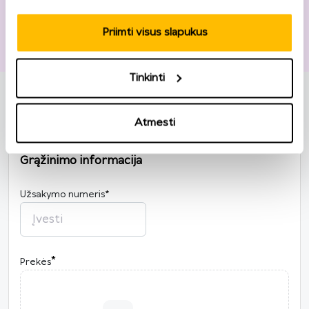
El. paštas
*
Priimti visus slapukus
Tinkinti
Noriu registruotis
Atmesti
Grąžinimo informacija
Užsakymo numeris
*
*
Prekės