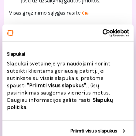
jūsų už užsakymą gautos įmokos.
Visas grąžinimo sąlygas rasite
čia
Jūsų duomenys
Slapukai
Slapukai svetainėje yra naudojami norint
suteikti klientams geriausią patirtį. Jei
Bendroji informacija
sutinkate su visais slapukais, prašome
spausti
"Priimti visus slapukus"
. Jūsų
Vardas, pavardė
*
pasirinkimas saugomas vienerius metus.
Daugiau informacijos galite rasti:
Slapukų
politika
.
Telefonas
*
+370
Priimti visus slapukus