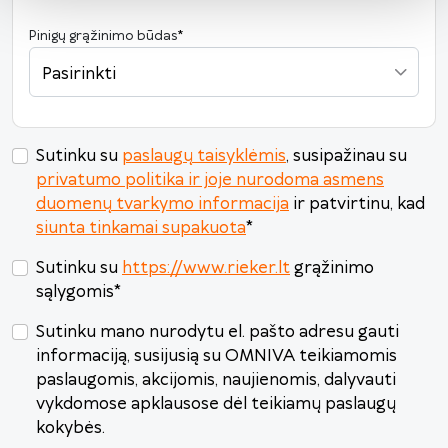
24
25
26
27
28
29
30
Pinigų grąžinimo būdas
*
31
1
2
3
4
5
6
Pasirinkti
Šiandien
Išvalyti
Uždaryti
Sutinku su
paslaugų taisyklėmis
, susipažinau su
privatumo politika ir joje nurodoma asmens
duomenų tvarkymo informacija
ir patvirtinu, kad
siunta tinkamai supakuota
*
Sutinku su
https://www.rieker.lt
grąžinimo
sąlygomis
*
Sutinku mano nurodytu el. pašto adresu gauti
informaciją, susijusią su OMNIVA teikiamomis
paslaugomis, akcijomis, naujienomis, dalyvauti
vykdomose apklausose dėl teikiamų paslaugų
kokybės.