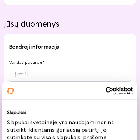
Jūsų duomenys
Bendroji informacija
Vardas, pavardė
*
Telefonas
*
+370
Slapukai
Slapukai svetainėje yra naudojami norint
El. paštas
*
suteikti klientams geriausią patirtį. Jei
sutinkate su visais slapukais, prašome