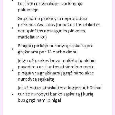
turi būti originalioje tvarkingoje
pakuotėje
Grąžinama prekė yra nepraradusi
prekinės išvaizdos (nepažeistos etiketės,
nenuplėštos apsauginės plėvelės,
maišeliai ir kt.)
Pinigai į pirkėjo nurodytą sąskaitą yra
grąžinami per 14 darbo dienų
Jeigu už prekes buvo mokėta bankiniu
pavedimu ar siuntos atsiėmimo metu,
pinigai yra grąžinami į grąžinimo akte
nurodytą sąskaitą
Jei už batus atsiskaitėte kurjeriui, būtinai
turite nurodyti banko sąskaitą į kurią
bus grąžinami pinigai