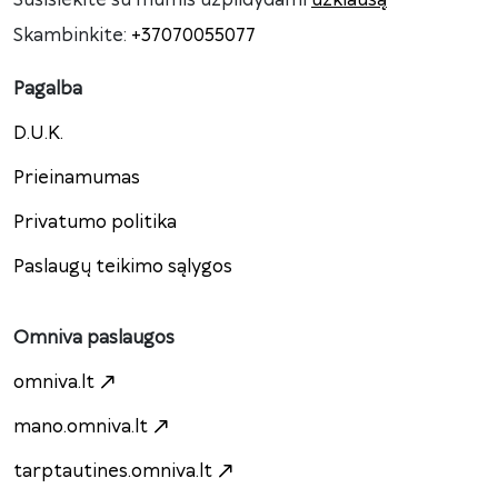
Susisiekite su mumis užpildydami
užklausą
Skambinkite:
+37070055077
Pagalba
D.U.K.
Prieinamumas
Privatumo politika
Paslaugų teikimo sąlygos
Omniva paslaugos
omniva.lt
mano.omniva.lt
tarptautines.omniva.lt