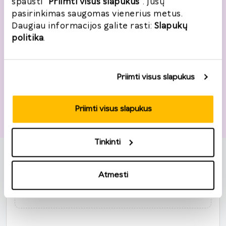
spausti
"Priimti visus slapukus"
. Jūsų
Noriu registruotis
pasirinkimas saugomas vienerius metus.
Daugiau informacijos galite rasti:
Slapukų
politika
.
Grąžinimo informacija
Priimti visus slapukus
Užsakymo numeris
*
Priimti visus slapukus
*
Prekės
Tinkinti
Pridėti prekę
Atmesti