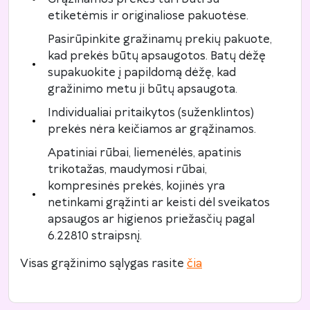
etiketėmis ir originaliose pakuotėse.
Pasirūpinkite gražinamų prekių pakuote,
kad prekės būtų apsaugotos. Batų dėžę
supakuokite į papildomą dėžę, kad
gražinimo metu ji būtų apsaugota.
Individualiai pritaikytos (suženklintos)
prekės nėra keičiamos ar grąžinamos.
Apatiniai rūbai, liemenėlės, apatinis
trikotažas, maudymosi rūbai,
kompresinės prekės, kojinės yra
netinkami grąžinti ar keisti dėl sveikatos
apsaugos ar higienos priežasčių pagal
6.22810 straipsnį.
Visas grąžinimo sąlygas rasite
čia