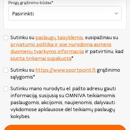
Pinigų grąžinimo būdas
*
Pasirinkti
Sutinku su
paslaugų taisyklėmis
, susipažinau su
privatumo politika ir joje nurodoma asmens
duomenų tvarkymo informacija
ir patvirtinu, kad
siunta tinkamai supakuota
*
Sutinku su
https://www.sportpoint.lt
grąžinimo
sąlygomis
*
Sutinku mano nurodytu el. pašto adresu gauti
informaciją, susijusią su OMNIVA teikiamomis
paslaugomis, akcijomis, naujienomis, dalyvauti
vykdomose apklausose dėl teikiamų paslaugų
kokybės.