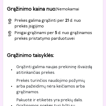
Grąžinimo kaina nuo
:
Nemokamai
Prekes galima grąžinti per
21
d. nuo
prekės įsigijimo
Pinigai grąžinami per
5
d. nuo grąžinamos
prekės pristatymo parduotuvei
Grąžinimo taisyklės
:
Grąžinti galima naujas prekininę išvaizdą
atitinkančias prekes.
Prekės turinčios naudojimo požymių
arba pažeidimų nėra keičiamos arba
grąžinamos.
Pakuotė ir etiketės yra prekių dalis.
Grąžinamos prekės turi būti su