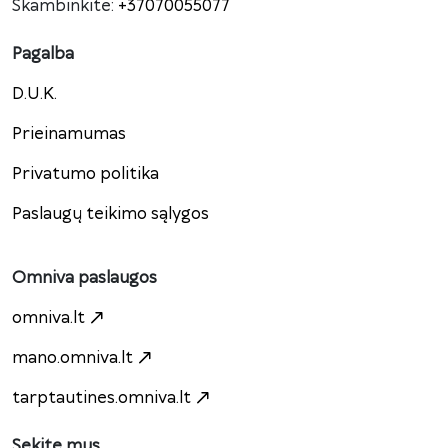
Skambinkite:
+37070055077
Pagalba
D.U.K.
Prieinamumas
Privatumo politika
Paslaugų teikimo sąlygos
Omniva paslaugos
omniva.lt
mano.omniva.lt
tarptautines.omniva.lt
Sekite mus