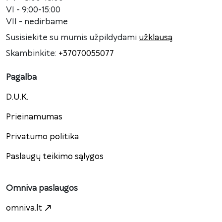
VI - 9:00-15:00
VII - nedirbame
Susisiekite su mumis užpildydami
užklausą
Skambinkite:
+37070055077
Pagalba
D.U.K.
Prieinamumas
Privatumo politika
Paslaugų teikimo sąlygos
Omniva paslaugos
omniva.lt