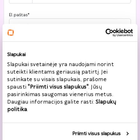
El. paštas
*
Noriu registruotis
Slapukai
Slapukai svetainėje yra naudojami norint
suteikti klientams geriausią patirtį. Jei
Grąžinimo informacija
sutinkate su visais slapukais, prašome
spausti
"Priimti visus slapukus"
. Jūsų
Užsakymo numeris
*
Užsakymo data
*
pasirinkimas saugomas vienerius metus.
Daugiau informacijos galite rasti:
Slapukų
politika
.
2026
*
Prekės
P
A
T
K
Pn
Š
S
Priimti visus slapukus
27
28
29
30
31
1
2