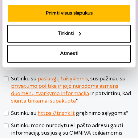
3
4
5
6
7
8
9
Pridėti prekę
Priimti visus slapukus
10
11
12
13
14
15
16
17
18
19
20
21
22
23
Tinkinti
24
25
26
27
28
29
30
Pinigų grąžinimo būdas
*
31
1
2
3
4
5
6
Pasirinkti
Atmesti
Šiandien
Išvalyti
Uždaryti
Sutinku su
paslaugų taisyklėmis
, susipažinau su
privatumo politika ir joje nurodoma asmens
duomenų tvarkymo informacija
ir patvirtinu, kad
siunta tinkamai supakuota
*
Sutinku su
https://trenk.lt
grąžinimo sąlygomis
*
Sutinku mano nurodytu el. pašto adresu gauti
informaciją, susijusią su OMNIVA teikiamomis