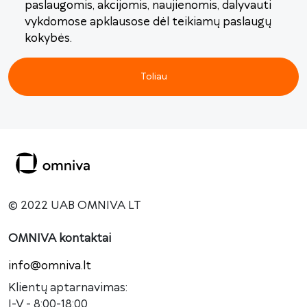
paslaugomis, akcijomis, naujienomis, dalyvauti
vykdomose apklausose dėl teikiamų paslaugų
kokybės.
Toliau
© 2022 UAB OMNIVA LT
OMNIVA kontaktai
info@omniva.lt
Klientų aptarnavimas:
I-V - 8:00-18:00