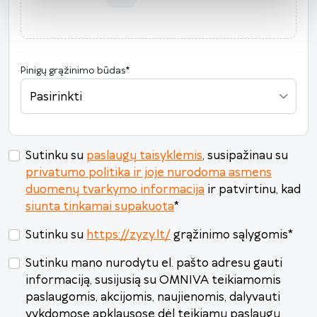
10
11
12
13
14
15
16
17
18
19
20
21
22
23
24
25
26
27
28
29
30
Pinigų grąžinimo būdas
*
31
1
2
3
4
5
6
Pasirinkti
Šiandien
Išvalyti
Uždaryti
Sutinku su
paslaugų taisyklėmis
, susipažinau su
privatumo politika ir joje nurodoma asmens
duomenų tvarkymo informacija
ir patvirtinu, kad
siunta tinkamai supakuota
*
Sutinku su
https://zyzy.lt/
grąžinimo sąlygomis
*
Sutinku mano nurodytu el. pašto adresu gauti
informaciją, susijusią su OMNIVA teikiamomis
paslaugomis, akcijomis, naujienomis, dalyvauti
vykdomose apklausose dėl teikiamų paslaugų