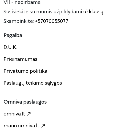
VII - nedirbame
Susisiekite su mumis užpildydami
užklausą
Skambinkite:
+37070055077
Pagalba
D.U.K.
Prieinamumas
Privatumo politika
Paslaugų teikimo sąlygos
Omniva paslaugos
omniva.lt
mano.omniva.lt