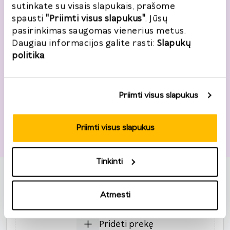
sutinkate su visais slapukais, prašome
El. paštas
*
spausti
"Priimti visus slapukus"
. Jūsų
pasirinkimas saugomas vienerius metus.
Daugiau informacijos galite rasti:
Slapukų
Noriu registruotis
politika
.
Priimti visus slapukus
Grąžinimo informacija
Priimti visus slapukus
Užsakymo numeris
*
Užsakymo data
*
Tinkinti
2026
*
Prekės
P
A
T
K
Pn
Š
S
Atmesti
27
28
29
30
31
1
2
3
4
5
6
7
8
9
Pridėti prekę