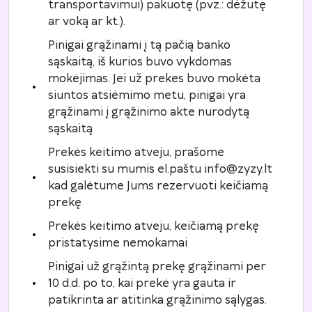
transportavimui) pakuotę (pvz.: dėžutę
ar voką ar kt.).
Pinigai grąžinami į tą pačią banko
sąskaitą, iš kurios buvo vykdomas
mokėjimas. Jei už prekes buvo mokėta
siuntos atsiėmimo metu, pinigai yra
grąžinami į grąžinimo akte nurodytą
sąskaitą
Prekės keitimo atveju, prašome
susisiekti su mumis el.paštu info@zyzy.lt
kad galėtume Jums rezervuoti keičiamą
prekę
Prekės keitimo atveju, keičiamą prekę
pristatysime nemokamai
Pinigai už grąžintą prekę grąžinami per
10 d.d. po to, kai prekė yra gauta ir
patikrinta ar atitinka grąžinimo sąlygas.