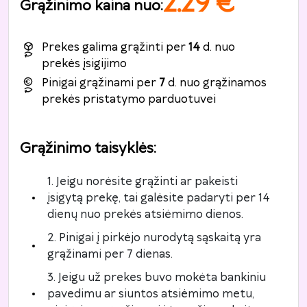
2.29
€
Grąžinimo kaina nuo
:
Prekes galima grąžinti per
14
d. nuo
prekės įsigijimo
Pinigai grąžinami per
7
d. nuo grąžinamos
prekės pristatymo parduotuvei
Grąžinimo taisyklės
:
1. Jeigu norėsite grąžinti ar pakeisti
įsigytą prekę, tai galėsite padaryti per 14
dienų nuo prekės atsiėmimo dienos.
2. Pinigai į pirkėjo nurodytą sąskaitą yra
grąžinami per 7 dienas.
3. Jeigu už prekes buvo mokėta bankiniu
pavedimu ar siuntos atsiėmimo metu,