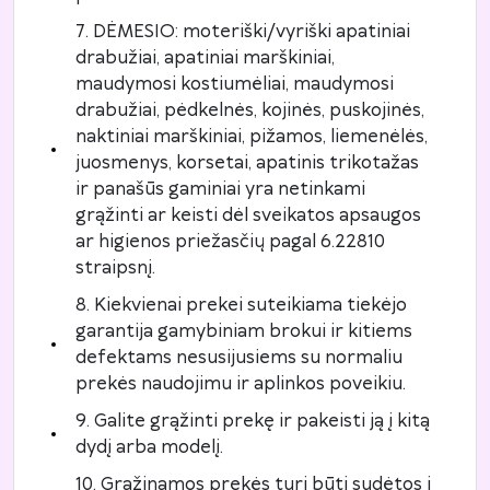
7. DĖMESIO: moteriški/vyriški apatiniai
drabužiai, apatiniai marškiniai,
maudymosi kostiumėliai, maudymosi
drabužiai, pėdkelnės, kojinės, puskojinės,
naktiniai marškiniai, pižamos, liemenėlės,
juosmenys, korsetai, apatinis trikotažas
ir panašūs gaminiai yra netinkami
grąžinti ar keisti dėl sveikatos apsaugos
ar higienos priežasčių pagal 6.22810
straipsnį.
8. Kiekvienai prekei suteikiama tiekėjo
garantija gamybiniam brokui ir kitiems
defektams nesusijusiems su normaliu
prekės naudojimu ir aplinkos poveikiu.
9. Galite grąžinti prekę ir pakeisti ją į kitą
dydį arba modelį.
10. Grąžinamos prekės turi būti sudėtos į