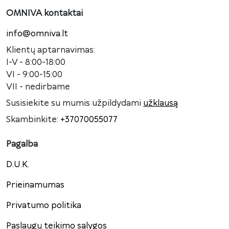
OMNIVA kontaktai
info@omniva.lt
Klientų aptarnavimas:
I-V - 8:00-18:00
VI - 9:00-15:00
VII - nedirbame
Susisiekite su mumis užpildydami
užklausą
Skambinkite:
+37070055077
Pagalba
D.U.K.
Prieinamumas
Privatumo politika
Paslaugų teikimo sąlygos