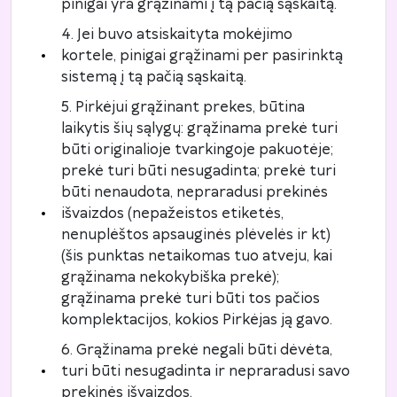
pinigai yra grąžinami į tą pačią sąskaitą.
4. Jei buvo atsiskaityta mokėjimo
kortele, pinigai grąžinami per pasirinktą
sistemą į tą pačią sąskaitą.
5. Pirkėjui grąžinant prekes, būtina
laikytis šių sąlygų: grąžinama prekė turi
būti originalioje tvarkingoje pakuotėje;
prekė turi būti nesugadinta; prekė turi
būti nenaudota, nepraradusi prekinės
išvaizdos (nepažeistos etiketės,
nenuplėštos apsauginės plėvelės ir kt)
(šis punktas netaikomas tuo atveju, kai
grąžinama nekokybiška prekė);
grąžinama prekė turi būti tos pačios
komplektacijos, kokios Pirkėjas ją gavo.
6. Grąžinama prekė negali būti dėvėta,
turi būti nesugadinta ir nepraradusi savo
prekinės išvaizdos.