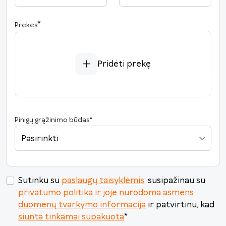
2026
*
Prekės
P
A
T
K
Pn
Š
S
27
28
29
30
31
1
2
3
4
5
6
7
8
9
Pridėti prekę
10
11
12
13
14
15
16
17
18
19
20
21
22
23
24
25
26
27
28
29
30
Pinigų grąžinimo būdas
*
31
1
2
3
4
5
6
Pasirinkti
Šiandien
Išvalyti
Uždaryti
Sutinku su
paslaugų taisyklėmis
, susipažinau su
privatumo politika ir joje nurodoma asmens
duomenų tvarkymo informacija
ir patvirtinu, kad
siunta tinkamai supakuota
*