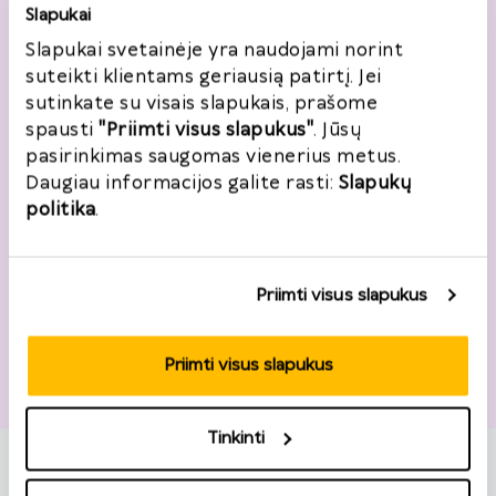
Slapukai
+370
Slapukai svetainėje yra naudojami norint
suteikti klientams geriausią patirtį. Jei
sutinkate su visais slapukais, prašome
El. paštas
*
spausti
"Priimti visus slapukus"
. Jūsų
pasirinkimas saugomas vienerius metus.
Daugiau informacijos galite rasti:
Slapukų
Noriu registruotis
politika
.
Priimti visus slapukus
Adresas
Priimti visus slapukus
Šalis
*
Lietuva
Tinkinti
Gatvė, namo nr.
*